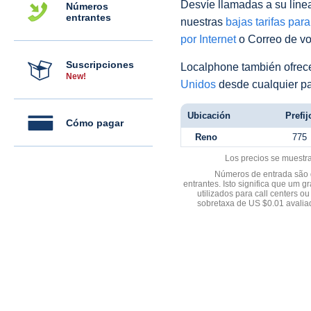
Desvíe llamadas a su línea 
Números
entrantes
nuestras
bajas tarifas par
por Internet
o Correo de voz
Suscripciones
Localphone también ofre
New!
Unidos
desde cualquier pa
Ubicación
Prefij
Cómo pagar
Reno
775
Los precios se muestr
Números de entrada são d
entrantes. Isto significa que u
utilizados para call centers
sobretaxa de US $0.01 avali