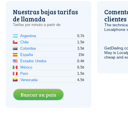
Nuestras bajas tarifas
Comenta
de llamada
clientes
Tarifas por minuto a partir de:
The technica
Localphone 
Argentina
0.7¢
Chile
1.5¢
GetDialing.c
Colombia
3.5¢
May is Local
España
15¢
cheap and e
Estados Unidos
0.4¢
México
0.5¢
Perú
1.5¢
Venezuela
4.5¢
Buscar su país