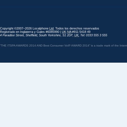
Copyright ©2007–2026 Localphone
Ltd
. Todos los derechos reservados
Registrado en Inglaterra y Gales #6085990 |
UK
IVA
#911 5418 49
4 Paradise Street
,
Sheffield
,
South Yorkshire
,
S1 2DF
,
UK
,
Tel: 0333 555 3 555
“THE ITSPA AWARDS 2014 AND Best Consumer VoIP AWARD 2014” is a trade mark of the Internet 