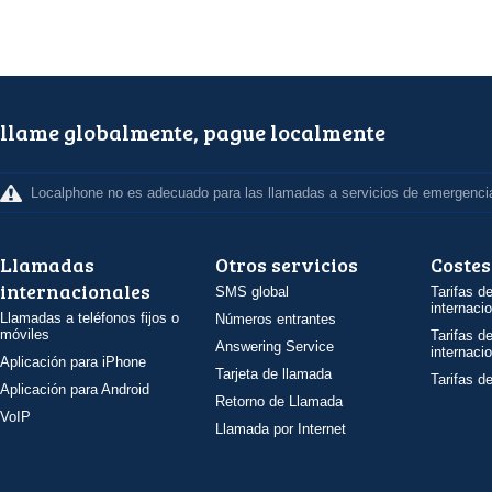
llame globalmente, pague localmente
Localphone no es adecuado para las llamadas a servicios de emergenci
Llamadas
Otros servicios
Costes
internacionales
SMS global
Tarifas d
internaci
Llamadas a teléfonos fijos o
Números entrantes
móviles
Tarifas d
Answering Service
internaci
Aplicación para iPhone
Tarjeta de llamada
Tarifas d
Aplicación para Android
Retorno de Llamada
VoIP
Llamada por Internet