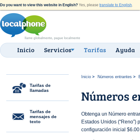
Do you want to view this website in English?
Yes, please
translate to English
.
Inicio
Servicios
Tarifas
Ayuda
Inicio
Números entrantes
Tarifas de
llamadas
Números en
Tarifas de
Obtenga un Número entran
mensajes de
texto
Estados Unidos (“Reno”) pa
configuración inicial $6.0