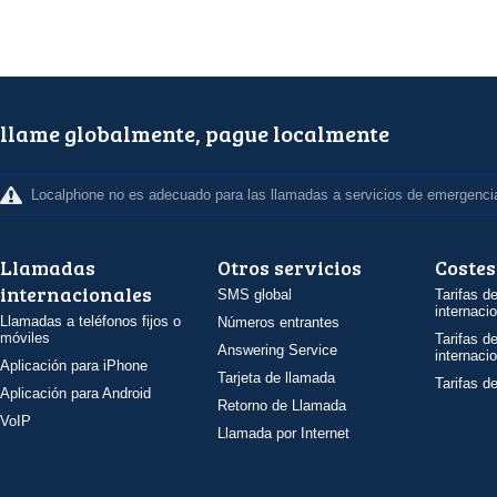
llame globalmente, pague localmente
Localphone no es adecuado para las llamadas a servicios de emergenci
Llamadas
Otros servicios
Costes
internacionales
SMS global
Tarifas d
internaci
Llamadas a teléfonos fijos o
Números entrantes
móviles
Tarifas d
Answering Service
internaci
Aplicación para iPhone
Tarjeta de llamada
Tarifas d
Aplicación para Android
Retorno de Llamada
VoIP
Llamada por Internet