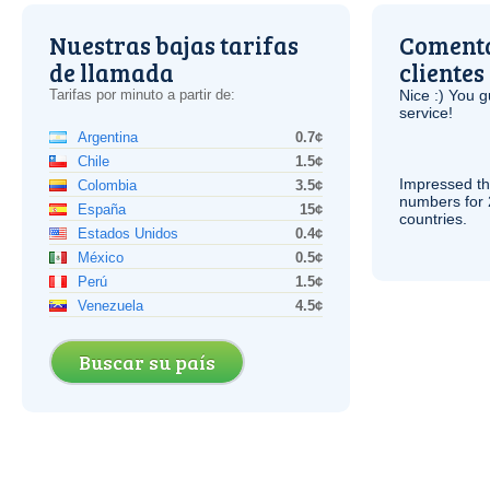
Nuestras bajas tarifas
Comenta
de llamada
clientes
Tarifas por minuto a partir de:
Nice :) You g
service!
Argentina
0.7¢
Chile
1.5¢
Impressed th
Colombia
3.5¢
numbers for 
España
15¢
countries.
Estados Unidos
0.4¢
México
0.5¢
Perú
1.5¢
Venezuela
4.5¢
Buscar su país