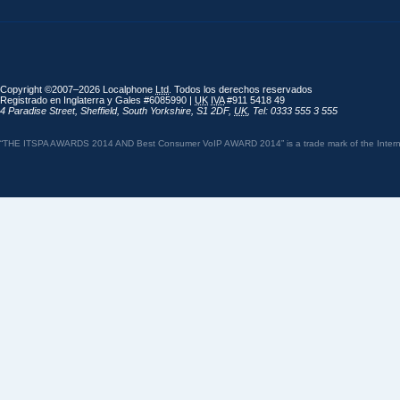
Copyright ©2007–2026 Localphone
Ltd
. Todos los derechos reservados
Registrado en Inglaterra y Gales #6085990 |
UK
IVA
#911 5418 49
4 Paradise Street
,
Sheffield
,
South Yorkshire
,
S1 2DF
,
UK
,
Tel: 0333 555 3 555
“THE ITSPA AWARDS 2014 AND Best Consumer VoIP AWARD 2014” is a trade mark of the Internet 