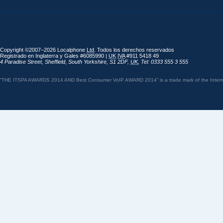
Copyright ©2007–2026 Localphone
Ltd
. Todos los derechos reservados
Registrado en Inglaterra y Gales #6085990 |
UK
IVA
#911 5418 49
4 Paradise Street
,
Sheffield
,
South Yorkshire
,
S1 2DF
,
UK
,
Tel: 0333 555 3 555
“THE ITSPA AWARDS 2014 AND Best Consumer VoIP AWARD 2014” is a trade mark of the Internet 