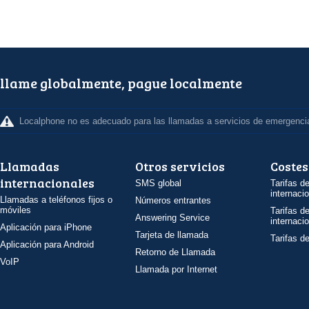
llame globalmente, pague localmente
Localphone no es adecuado para las llamadas a servicios de emergenci
Llamadas
Otros servicios
Costes
internacionales
SMS global
Tarifas d
internaci
Llamadas a teléfonos fijos o
Números entrantes
móviles
Tarifas d
Answering Service
internaci
Aplicación para iPhone
Tarjeta de llamada
Tarifas d
Aplicación para Android
Retorno de Llamada
VoIP
Llamada por Internet