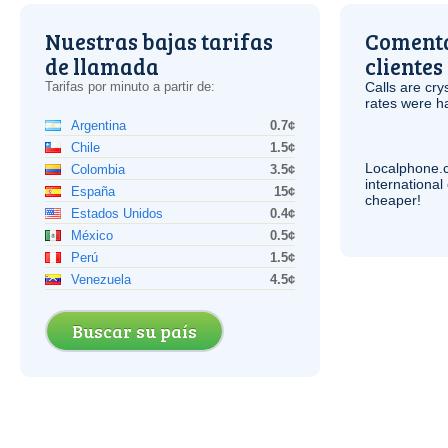
Nuestras bajas tarifas
Comenta
de llamada
clientes
Tarifas por minuto a partir de:
Calls are cry
rates were ha
Argentina
0.7¢
Chile
1.5¢
Localphone.
Colombia
3.5¢
internationa
España
15¢
cheaper!
Estados Unidos
0.4¢
México
0.5¢
Perú
1.5¢
Venezuela
4.5¢
Buscar su país