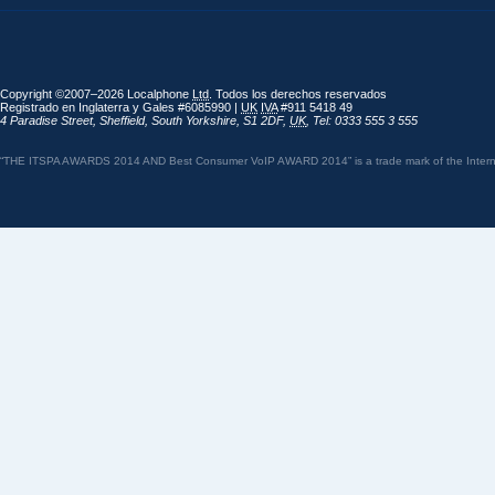
Copyright ©2007–2026 Localphone
Ltd
. Todos los derechos reservados
Registrado en Inglaterra y Gales #6085990 |
UK
IVA
#911 5418 49
4 Paradise Street
,
Sheffield
,
South Yorkshire
,
S1 2DF
,
UK
,
Tel: 0333 555 3 555
“THE ITSPA AWARDS 2014 AND Best Consumer VoIP AWARD 2014” is a trade mark of the Internet 