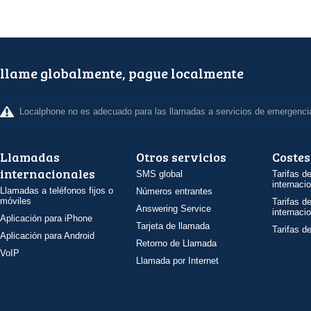
llame globalmente, pague localmente
Localphone no es adecuado para las llamadas a servicios de emergenci
Llamadas
Otros servicios
Costes
internacionales
SMS global
Tarifas d
internaci
Llamadas a teléfonos fijos o
Números entrantes
móviles
Tarifas d
Answering Service
internaci
Aplicación para iPhone
Tarjeta de llamada
Tarifas d
Aplicación para Android
Retorno de Llamada
VoIP
Llamada por Internet