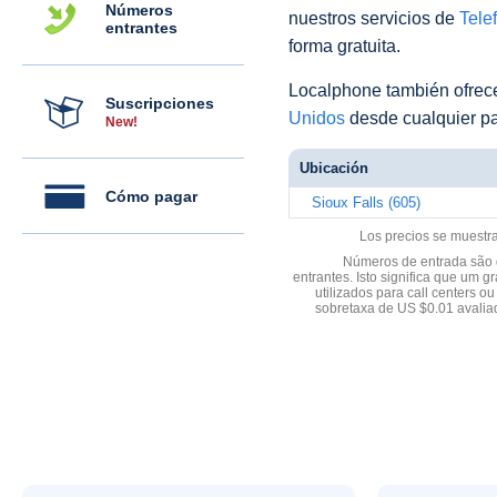
Números
nuestros servicios de
Telef
entrantes
forma gratuita.
Localphone también ofre
Suscripciones
Unidos
desde cualquier pa
New!
Ubicación
Cómo pagar
Sioux Falls (605)
Los precios se muestr
Números de entrada são d
entrantes. Isto significa que u
utilizados para call centers
sobretaxa de US $0.01 avali