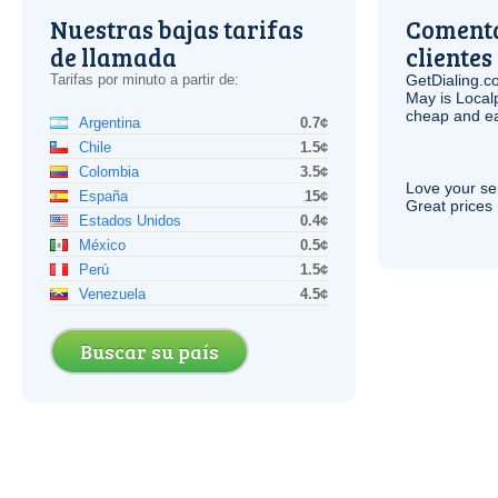
Nuestras bajas tarifas
Comenta
de llamada
clientes
Tarifas por minuto a partir de:
GetDialing.c
May is Local
cheap and e
Argentina
0.7¢
Chile
1.5¢
Colombia
3.5¢
Love your ser
España
15¢
Great prices 
Estados Unidos
0.4¢
México
0.5¢
Perú
1.5¢
Venezuela
4.5¢
Buscar su país