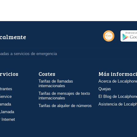
ocalmente
madas a servicios de emergencia
rvicios
Costes
Más informac
Tarifas de llamadas
Acerca de Localphon
internacionales
trantes
Quejas
Tarifas de mensajes de texto
ervice
El Blog de Localphon
internacionales
llamada
Asistencia de Localp
Tarifas de alquiler de números
 Llamada
 Internet