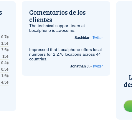
s
Comentarios de los
clientes
The technical support team at
Localphone is awesome.
0.7¢
Sashidar
-
Twitter
1.5¢
Impressed that Localphone offers local
3.5¢
numbers for 2,276 locations across 44
15¢
countries.
0.4¢
Jonathan J.
-
Twitter
0.5¢
L
1.5¢
de
4.5¢