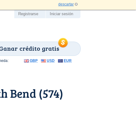
descartar
Registrarse
Iniciar sesión
Ganar crédito gratis
neda:
GBP
USD
EUR
h Bend (574)