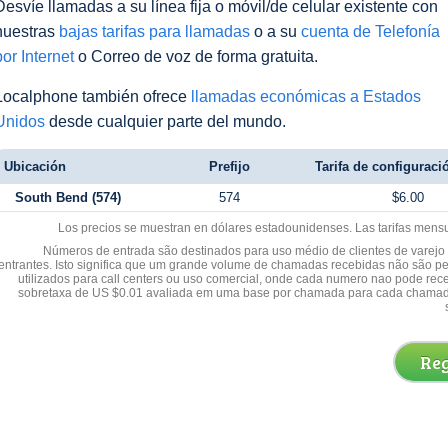
Desvíe llamadas a su línea fija o móvil/de celular existente con
nuestras
bajas tarifas para llamadas
o a su
cuenta de Telefonía
por Internet
o Correo de voz de forma gratuita.
Localphone también ofrece
llamadas económicas a Estados
Unidos
desde cualquier parte del mundo.
Ubicación
Prefijo
Tarifa de configuració
South Bend (574)
574
$6.00
Los precios se muestran en dólares estadounidenses. Las tarifas mens
Números de entrada são destinados para uso médio de clientes de varejo y
entrantes. Isto significa que um grande volume de chamadas recebidas não são p
utilizados para call centers ou uso comercial, onde cada numero nao pode re
sobretaxa de US $0.01 avaliada em uma base por chamada para cada chamad
Reg