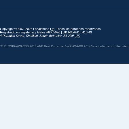
Copyright ©2007–2026 Localphone
Ltd
. Todos los derechos reservados
Registrado en Inglaterra y Gales #6085990 |
UK
IVA
#911 5418 49
4 Paradise Street
,
Sheffield
,
South Yorkshire
,
S1 2DF
,
UK
“THE ITSPA AWARDS 2014 AND Best Consumer VoIP AWARD 2014” is a trade mark of the Internet 