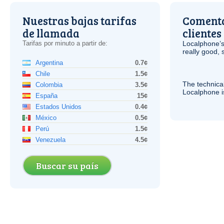
Nuestras bajas tarifas
Comenta
de llamada
clientes
Tarifas por minuto a partir de:
Localphone’s
really good, 
Argentina
0.7¢
Chile
1.5¢
The technica
Colombia
3.5¢
Localphone 
España
15¢
Estados Unidos
0.4¢
México
0.5¢
Perú
1.5¢
Venezuela
4.5¢
Buscar su país