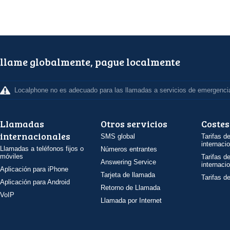
llame globalmente, pague localmente
Localphone no es adecuado para las llamadas a servicios de emergenci
Llamadas
Otros servicios
Costes
internacionales
SMS global
Tarifas d
internaci
Llamadas a teléfonos fijos o
Números entrantes
móviles
Tarifas d
Answering Service
internaci
Aplicación para iPhone
Tarjeta de llamada
Tarifas d
Aplicación para Android
Retorno de Llamada
VoIP
Llamada por Internet