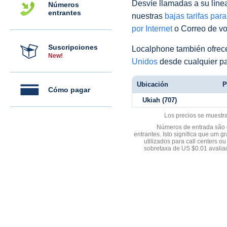
Desvíe llamadas a su línea 
Números
entrantes
nuestras
bajas tarifas par
por Internet
o Correo de voz
Suscripciones
Localphone también ofre
New!
Unidos
desde cualquier pa
Ubicación
P
Cómo pagar
Ukiah (707)
Los precios se muestr
Números de entrada são d
entrantes. Isto significa que u
utilizados para call centers
sobretaxa de US $0.01 avali