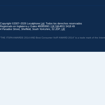
Copyright ©2007–2026 Localphone
Ltd
. Todos los derechos reservados
Registrado en Inglaterra y Gales #6085990 |
UK
IVA
#911 5418 49
4 Paradise Street
,
Sheffield
,
South Yorkshire
,
S1 2DF
,
UK
“THE ITSPA AWARDS 2014 AND Best Consumer VoIP AWARD 2014” is a trade mark of the Internet 