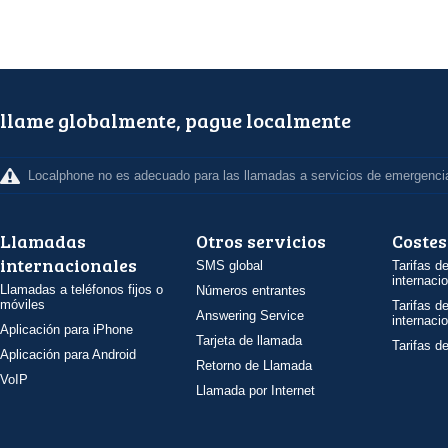
llame globalmente, pague localmente
Localphone no es adecuado para las llamadas a servicios de emergenci
Llamadas
Otros servicios
Costes
internacionales
SMS global
Tarifas d
internaci
Llamadas a teléfonos fijos o
Números entrantes
móviles
Tarifas d
Answering Service
internaci
Aplicación para iPhone
Tarjeta de llamada
Tarifas d
Aplicación para Android
Retorno de Llamada
VoIP
Llamada por Internet