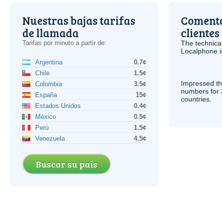
Nuestras bajas tarifas
Comenta
de llamada
clientes
Tarifas por minuto a partir de:
The technica
Localphone 
Argentina
0.7¢
Chile
1.5¢
Impressed th
Colombia
3.5¢
numbers for 
España
15¢
countries.
Estados Unidos
0.4¢
México
0.5¢
Perú
1.5¢
Venezuela
4.5¢
Buscar su país