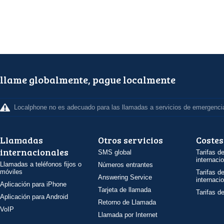
llame globalmente, pague localmente
Localphone no es adecuado para las llamadas a servicios de emergenci
Llamadas
Otros servicios
Costes
internacionales
SMS global
Tarifas d
internaci
Llamadas a teléfonos fijos o
Números entrantes
móviles
Tarifas d
Answering Service
internaci
Aplicación para iPhone
Tarjeta de llamada
Tarifas d
Aplicación para Android
Retorno de Llamada
VoIP
Llamada por Internet