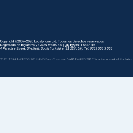
Copyright ©2007–2026 Localphone
Ltd
. Todos los derechos reservados
Registrado en Inglaterra y Gales #6085990 |
UK
IVA
#911 5418 49
4 Paradise Street
,
Sheffield
,
South Yorkshire
,
S1 2DF
,
UK
,
Tel: 0333 555 3 555
“THE ITSPA AWARDS 2014 AND Best Consumer VoIP AWARD 2014” is a trade mark of the Internet 