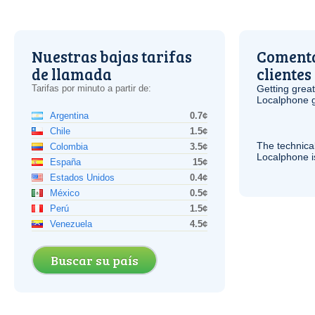
Nuestras bajas tarifas
Comenta
de llamada
clientes
Tarifas por minuto a partir de:
Getting grea
Localphone g
Argentina
0.7¢
Chile
1.5¢
The technica
Colombia
3.5¢
Localphone 
España
15¢
Estados Unidos
0.4¢
México
0.5¢
Perú
1.5¢
Venezuela
4.5¢
Buscar su país