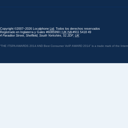
Copyright ©2007–2026 Localphone
Ltd
. Todos los derechos reservados
Registrado en Inglaterra y Gales #6085990 |
UK
IVA
#911 5418 49
4 Paradise Street
,
Sheffield
,
South Yorkshire
,
S1 2DF
,
UK
“THE ITSPA AWARDS 2014 AND Best Consumer VoIP AWARD 2014” is a trade mark of the Internet 