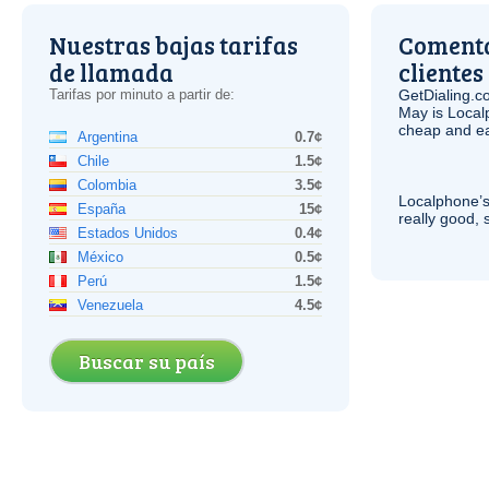
Nuestras bajas tarifas
Comenta
de llamada
clientes
Tarifas por minuto a partir de:
GetDialing.c
May is Local
cheap and e
Argentina
0.7¢
Chile
1.5¢
Colombia
3.5¢
Localphone’s
España
15¢
really good, 
Estados Unidos
0.4¢
México
0.5¢
Perú
1.5¢
Venezuela
4.5¢
Buscar su país