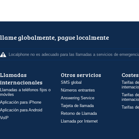
llame globalmente, pague localmente
Localphone no es adecuado para las llamadas a servicios de emergenci
Llamadas
Otros servicios
Costes
internacionales
SMS global
Tarifas d
internaci
Llamadas a teléfonos fijos o
Números entrantes
móviles
Tarifas d
Answering Service
internaci
Aplicación para iPhone
Tarjeta de llamada
Tarifas d
Aplicación para Android
Retorno de Llamada
VoIP
Llamada por Internet