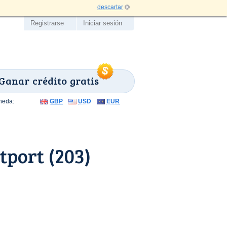
descartar
Registrarse
Iniciar sesión
Ganar crédito gratis
neda:
GBP
USD
EUR
port (203)