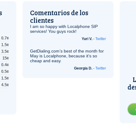
s
Comentarios de los
clientes
I am so happy with Localphone
SIP
services! You guys rock!
0.7¢
Yuri V.
-
Twitter
1.5¢
GetDialing.com’s best of the month for
3.5¢
May is Localphone, because it’s so
15¢
cheap and easy.
0.4¢
Georgia D.
-
Twitter
0.5¢
L
1.5¢
de
4.5¢