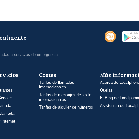
ocalmente
madas a servicios de emergencia
rvicios
Costes
Más informac
Tarifas de llamadas
Acerca de Localphon
internacionales
trantes
Quejas
Tarifas de mensajes de texto
ervice
El Blog de Localphon
internacionales
llamada
Asistencia de Localp
Tarifas de alquiler de números
 Llamada
 Internet