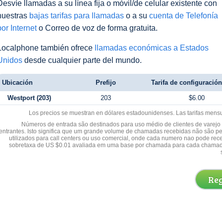
Desvíe llamadas a su línea fija o móvil/de celular existente con
nuestras
bajas tarifas para llamadas
o a su
cuenta de Telefonía
por Internet
o Correo de voz de forma gratuita.
Localphone también ofrece
llamadas económicas a Estados
Unidos
desde cualquier parte del mundo.
Ubicación
Prefijo
Tarifa de configuración 
Westport (203)
203
$6.00
Los precios se muestran en dólares estadounidenses. Las tarifas mens
Números de entrada são destinados para uso médio de clientes de varejo y
entrantes. Isto significa que um grande volume de chamadas recebidas não são p
utilizados para call centers ou uso comercial, onde cada numero nao pode re
sobretaxa de US $0.01 avaliada em uma base por chamada para cada chamad
Reg