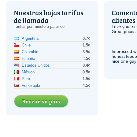
Nuestras bajas tarifas
Comenta
de llamada
clientes
Tarifas por minuto a partir de:
Love your ser
Great prices 
Argentina
0.7¢
Chile
1.5¢
Impressed wi
Colombia
3.5¢
honest feedb
España
15¢
nice one guy
Estados Unidos
0.4¢
México
0.5¢
Perú
1.5¢
Venezuela
4.5¢
Buscar su país