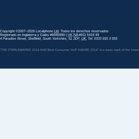
Copyright ©2007–2026 Localphone
Ltd
. Todos los derechos reservados
Registrado en Inglaterra y Gales #6085990 |
UK
IVA
#911 5418 49
4 Paradise Street
,
Sheffield
,
South Yorkshire
,
S1 2DF
,
UK
,
Tel: 0333 555 3 555
“THE ITSPA AWARDS 2014 AND Best Consumer VoIP AWARD 2014” is a trade mark of the Internet 