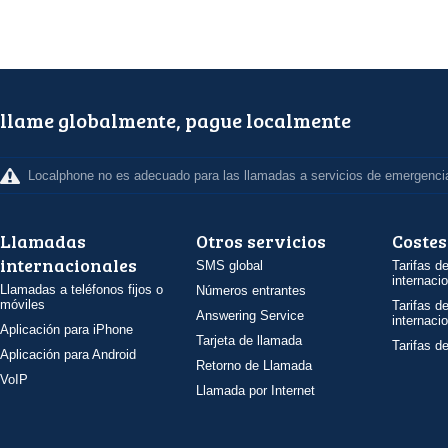
llame globalmente, pague localmente
Localphone no es adecuado para las llamadas a servicios de emergenci
Llamadas
Otros servicios
Costes
internacionales
SMS global
Tarifas d
internaci
Llamadas a teléfonos fijos o
Números entrantes
móviles
Tarifas d
Answering Service
internaci
Aplicación para iPhone
Tarjeta de llamada
Tarifas d
Aplicación para Android
Retorno de Llamada
VoIP
Llamada por Internet