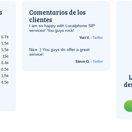
s
Comentarios de los
clientes
I am so happy with Localphone
SIP
services! You guys rock!
0.7¢
Yuri V.
-
Twitter
1.5¢
Nice :) You guys do offer a great
3.5¢
service!
15¢
Steve O.
-
Twitter
0.4¢
0.5¢
L
1.5¢
de
4.5¢