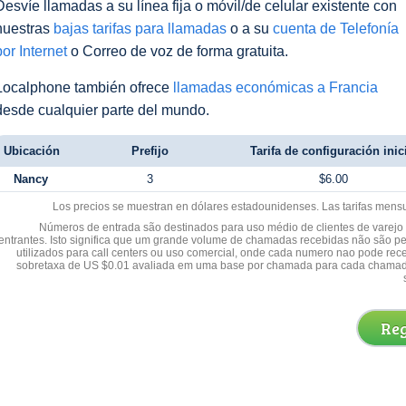
Desvíe llamadas a su línea fija o móvil/de celular existente con
nuestras
bajas tarifas para llamadas
o a su
cuenta de Telefonía
por Internet
o Correo de voz de forma gratuita.
Localphone también ofrece
llamadas económicas a Francia
desde cualquier parte del mundo.
Ubicación
Prefijo
Tarifa de configuración inic
Nancy
3
$6.00
Los precios se muestran en dólares estadounidenses. Las tarifas mens
Números de entrada são destinados para uso médio de clientes de varejo y
entrantes. Isto significa que um grande volume de chamadas recebidas não são p
utilizados para call centers ou uso comercial, onde cada numero nao pode re
sobretaxa de US $0.01 avaliada em uma base por chamada para cada chamad
Reg