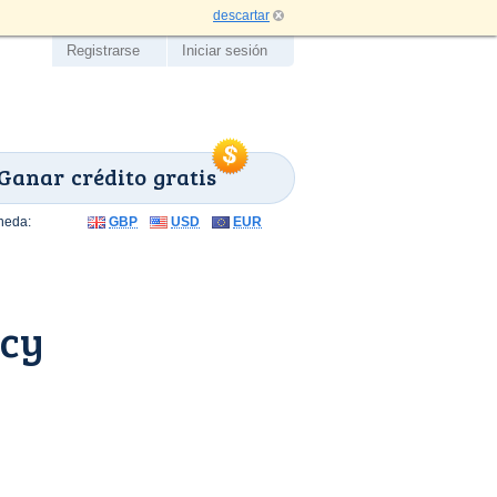
descartar
Registrarse
Iniciar sesión
Ganar crédito gratis
neda:
GBP
USD
EUR
ncy