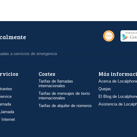
ocalmente
madas a servicios de emergencia
rvicios
Costes
Más informac
Tarifas de llamadas
Acerca de Localphon
internacionales
trantes
Quejas
Tarifas de mensajes de texto
ervice
El Blog de Localphon
internacionales
llamada
Asistencia de Localp
Tarifas de alquiler de números
 Llamada
 Internet