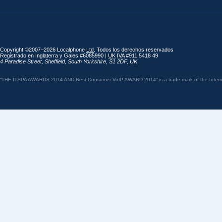
Copyright ©2007–2026 Localphone
Ltd
. Todos los derechos reservados
Registrado en Inglaterra y Gales #6085990 |
UK
IVA
#911 5418 49
4 Paradise Street
,
Sheffield
,
South Yorkshire
,
S1 2DF
,
UK
“THE ITSPA AWARDS 2014 AND Best Consumer VoIP AWARD 2014” is a trade mark of the Internet 