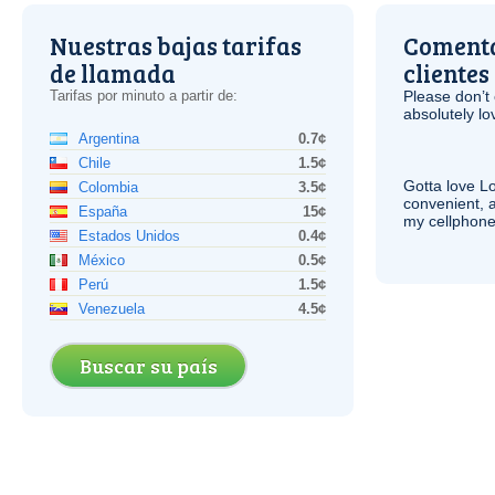
Nuestras bajas tarifas
Comenta
de llamada
clientes
Tarifas por minuto a partir de:
Please don’t 
absolutely lo
Argentina
0.7¢
Chile
1.5¢
Gotta love 
Colombia
3.5¢
convenient, 
España
15¢
my cellphone
Estados Unidos
0.4¢
México
0.5¢
Perú
1.5¢
Venezuela
4.5¢
Buscar su país