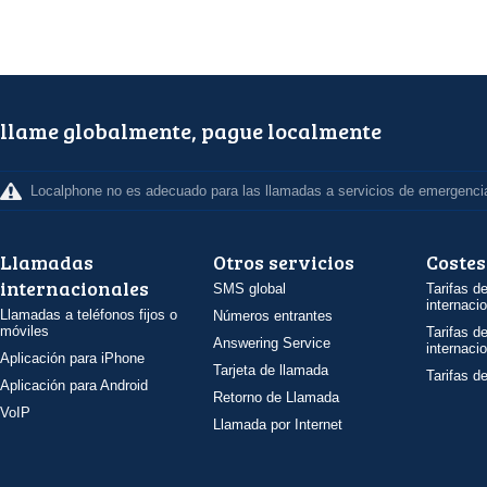
llame globalmente, pague localmente
Localphone no es adecuado para las llamadas a servicios de emergenci
Llamadas
Otros servicios
Costes
internacionales
SMS global
Tarifas d
internaci
Llamadas a teléfonos fijos o
Números entrantes
móviles
Tarifas d
Answering Service
internaci
Aplicación para iPhone
Tarjeta de llamada
Tarifas d
Aplicación para Android
Retorno de Llamada
VoIP
Llamada por Internet