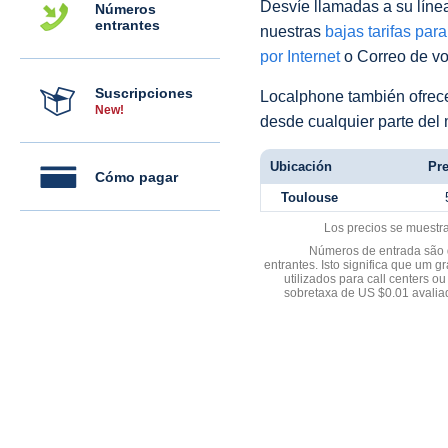
Desvíe llamadas a su línea 
Números
entrantes
nuestras
bajas tarifas par
por Internet
o Correo de voz
Suscripciones
Localphone también ofre
New!
desde cualquier parte del
Ubicación
Pre
Cómo pagar
Toulouse
Los precios se muestr
Números de entrada são d
entrantes. Isto significa que u
utilizados para call centers
sobretaxa de US $0.01 avali