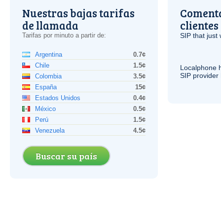
Nuestras bajas tarifas
Comenta
de llamada
clientes
Tarifas por minuto a partir de:
SIP
that just 
Argentina
0.7¢
Chile
1.5¢
Localphone 
SIP
provider 
Colombia
3.5¢
España
15¢
Estados Unidos
0.4¢
México
0.5¢
Perú
1.5¢
Venezuela
4.5¢
Buscar su país