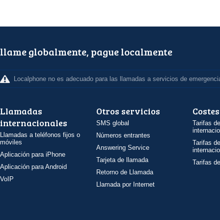
llame globalmente, pague localmente
Localphone no es adecuado para las llamadas a servicios de emergenci
Llamadas
Otros servicios
Costes
internacionales
SMS global
Tarifas d
internaci
Llamadas a teléfonos fijos o
Números entrantes
móviles
Tarifas d
Answering Service
internaci
Aplicación para iPhone
Tarjeta de llamada
Tarifas d
Aplicación para Android
Retorno de Llamada
VoIP
Llamada por Internet