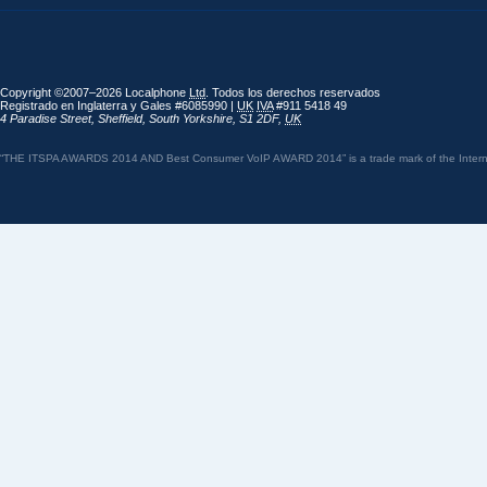
Copyright ©2007–2026 Localphone
Ltd
. Todos los derechos reservados
Registrado en Inglaterra y Gales #6085990 |
UK
IVA
#911 5418 49
4 Paradise Street
,
Sheffield
,
South Yorkshire
,
S1 2DF
,
UK
“THE ITSPA AWARDS 2014 AND Best Consumer VoIP AWARD 2014” is a trade mark of the Internet 