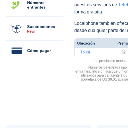
Números
nuestros servicios de
Telef
entrantes
forma gratuita.
Localphone también ofre
Suscripciones
desde cualquier parte del
New!
Ubicación
Prefij
Cómo pagar
Tbilisi
32
Los precios se muestr
Números de entrada são d
entrantes. Isto significa que u
utilizados para call centers
sobretaxa de US $0.01 avali