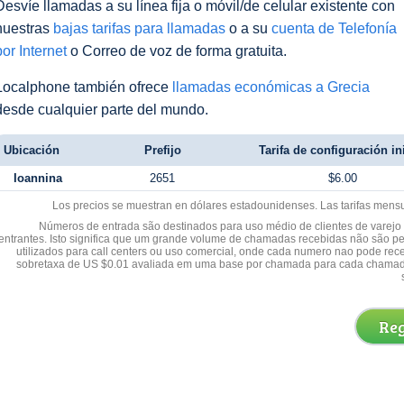
Desvíe llamadas a su línea fija o móvil/de celular existente con
nuestras
bajas tarifas para llamadas
o a su
cuenta de Telefonía
por Internet
o Correo de voz de forma gratuita.
Localphone también ofrece
llamadas económicas a Grecia
desde cualquier parte del mundo.
Ubicación
Prefijo
Tarifa de configuración in
Ioannina
2651
$6.00
Los precios se muestran en dólares estadounidenses. Las tarifas mens
Números de entrada são destinados para uso médio de clientes de varejo y
entrantes. Isto significa que um grande volume de chamadas recebidas não são p
utilizados para call centers ou uso comercial, onde cada numero nao pode re
sobretaxa de US $0.01 avaliada em uma base por chamada para cada chamad
Reg