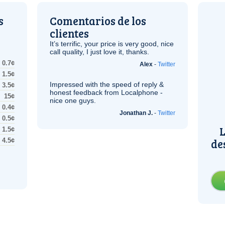
s
Comentarios de los
clientes
It’s terrific, your price is very good, nice
call quality, I just love it, thanks.
0.7¢
Alex
-
Twitter
1.5¢
Impressed with the speed of reply &
3.5¢
honest feedback from Localphone -
15¢
nice one guys.
0.4¢
Jonathan J.
-
Twitter
0.5¢
L
1.5¢
de
4.5¢