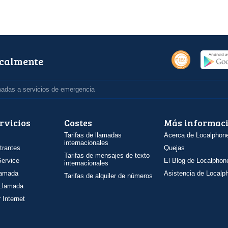
ocalmente
madas a servicios de emergencia
rvicios
Costes
Más informac
Tarifas de llamadas
Acerca de Localphon
internacionales
trantes
Quejas
Tarifas de mensajes de texto
ervice
El Blog de Localphon
internacionales
llamada
Asistencia de Localp
Tarifas de alquiler de números
 Llamada
 Internet