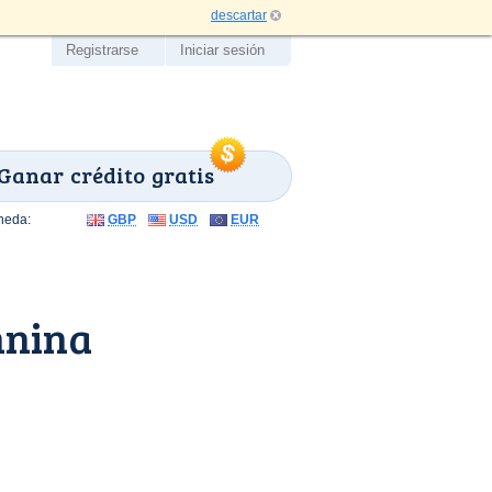
descartar
Registrarse
Iniciar sesión
Ganar crédito gratis
neda:
GBP
USD
EUR
nnina