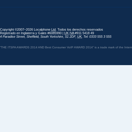
Copyright ©2007–2026 Localphone
Ltd
. Todos los derechos reservados
Registrado en Inglaterra y Gales #6085990 |
UK
IVA
#911 5418 49
4 Paradise Street
,
Sheffield
,
South Yorkshire
,
S1 2DF
,
UK
,
Tel: 0333 555 3 555
“THE ITSPA AWARDS 2014 AND Best Consumer VoIP AWARD 2014” is a trade mark of the Internet 