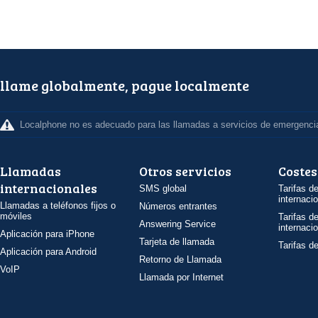
llame globalmente, pague localmente
Localphone no es adecuado para las llamadas a servicios de emergenci
Llamadas
Otros servicios
Costes
internacionales
SMS global
Tarifas d
internaci
Llamadas a teléfonos fijos o
Números entrantes
móviles
Tarifas d
Answering Service
internaci
Aplicación para iPhone
Tarjeta de llamada
Tarifas d
Aplicación para Android
Retorno de Llamada
VoIP
Llamada por Internet