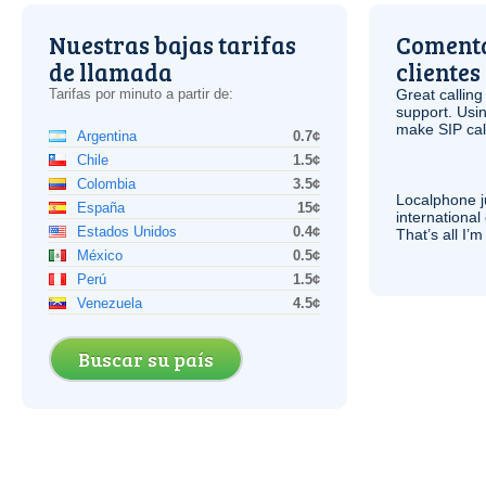
Nuestras bajas tarifas
Comenta
de llamada
clientes
Tarifas por minuto a partir de:
Great calling
support. Usi
make
SIP
cal
Argentina
0.7¢
Chile
1.5¢
Colombia
3.5¢
Localphone j
España
15¢
international 
Estados Unidos
0.4¢
That’s all I’
México
0.5¢
Perú
1.5¢
Venezuela
4.5¢
Buscar su país