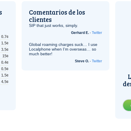
s
Comentarios de los
clientes
SIP
that just works, simply.
Gerhard E.
-
Twitter
0.7¢
1.5¢
Global roaming charges suck… I use
Localphone when I’m overseas… so
3.5¢
much better!
15¢
Steve O.
-
Twitter
0.4¢
0.5¢
L
1.5¢
de
4.5¢