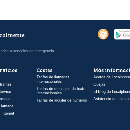
ocalmente
madas a servicios de emergencia
rvicios
Costes
Más informac
Tarifas de llamadas
Acerca de Localphon
internacionales
trantes
Quejas
Tarifas de mensajes de texto
ervice
El Blog de Localphon
internacionales
llamada
Asistencia de Localp
Tarifas de alquiler de números
 Llamada
 Internet