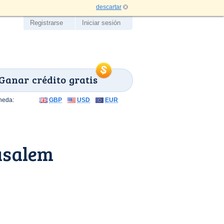
descartar
Registrarse
Iniciar sesión
Ganar crédito gratis
neda:
GBP
USD
EUR
usalem