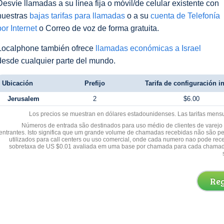
Desvíe llamadas a su línea fija o móvil/de celular existente con
nuestras
bajas tarifas para llamadas
o a su
cuenta de Telefonía
por Internet
o Correo de voz de forma gratuita.
Localphone también ofrece
llamadas económicas a Israel
desde cualquier parte del mundo.
Ubicación
Prefijo
Tarifa de configuración in
Jerusalem
2
$6.00
Los precios se muestran en dólares estadounidenses. Las tarifas mens
Números de entrada são destinados para uso médio de clientes de varejo y
entrantes. Isto significa que um grande volume de chamadas recebidas não são p
utilizados para call centers ou uso comercial, onde cada numero nao pode re
sobretaxa de US $0.01 avaliada em uma base por chamada para cada chamad
Reg