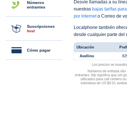
Desvíe llamadas a su línea 
Números
entrantes
nuestras
bajas tarifas par
por Internet
o Correo de voz
Suscripciones
Localphone también ofre
New!
desde cualquier parte del
Ubicación
Pref
Cómo pagar
Avellino
82
Los precios se muestr
Números de entrada são d
entrantes. Isto significa que u
utilizados para call centers
sobretaxa de US $0.01 avali