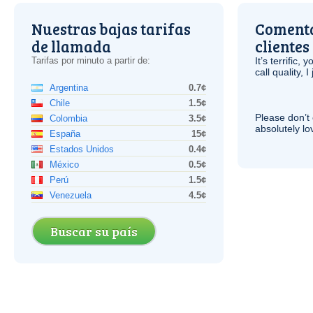
Nuestras bajas tarifas
Comenta
de llamada
clientes
Tarifas por minuto a partir de:
It’s terrific,
call quality, I
Argentina
0.7¢
Chile
1.5¢
Please don’t 
Colombia
3.5¢
absolutely lo
España
15¢
Estados Unidos
0.4¢
México
0.5¢
Perú
1.5¢
Venezuela
4.5¢
Buscar su país