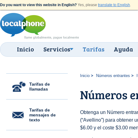
Do you want to view this website in English?
Yes, please
translate to English
.
Inicio
Servicios
Tarifas
Ayuda
Inicio
Números entrantes
I
Tarifas de
llamadas
Números en
Tarifas de
Obtenga un Número entrant
mensajes de
texto
(“Avellino”) para obtener un
$6.00 y el coste $3.00 men