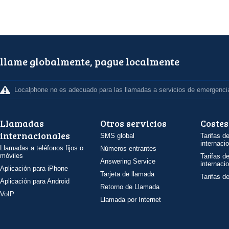
llame globalmente, pague localmente
Localphone no es adecuado para las llamadas a servicios de emergenci
Llamadas
Otros servicios
Costes
internacionales
SMS global
Tarifas d
internaci
Llamadas a teléfonos fijos o
Números entrantes
móviles
Tarifas d
Answering Service
internaci
Aplicación para iPhone
Tarjeta de llamada
Tarifas d
Aplicación para Android
Retorno de Llamada
VoIP
Llamada por Internet