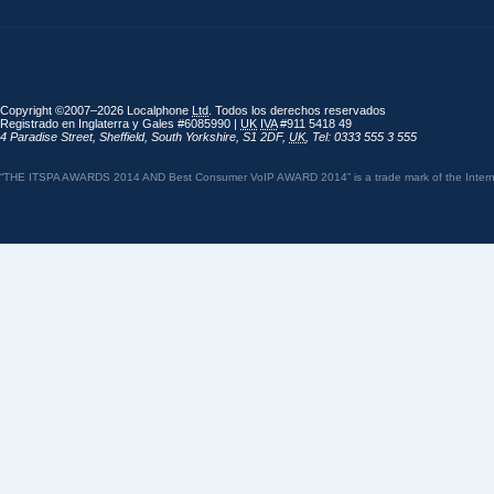
Copyright ©2007–2026 Localphone
Ltd
. Todos los derechos reservados
Registrado en Inglaterra y Gales #6085990 |
UK
IVA
#911 5418 49
4 Paradise Street
,
Sheffield
,
South Yorkshire
,
S1 2DF
,
UK
,
Tel: 0333 555 3 555
“THE ITSPA AWARDS 2014 AND Best Consumer VoIP AWARD 2014” is a trade mark of the Internet 