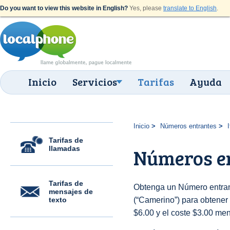
Do you want to view this website in English?
Yes, please
translate to English
.
Inicio
Servicios
Tarifas
Ayuda
Inicio
Números entrantes
I
Tarifas de
llamadas
Números e
Tarifas de
Obtenga un Número entrant
mensajes de
texto
(“Camerino”) para obtener u
$6.00 y el coste $3.00 men