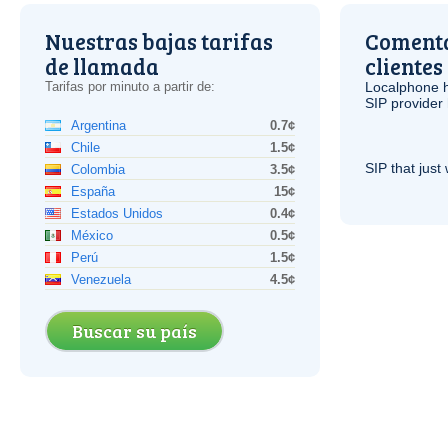
Nuestras bajas tarifas
Comenta
de llamada
clientes
Tarifas por minuto a partir de:
Localphone 
SIP
provider 
Argentina
0.7¢
Chile
1.5¢
SIP
that just 
Colombia
3.5¢
España
15¢
Estados Unidos
0.4¢
México
0.5¢
Perú
1.5¢
Venezuela
4.5¢
Buscar su país