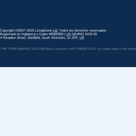
Copyright ©2007–2026 Localphone
Ltd
. Todos los derechos reservados
Registrado en Inglaterra y Gales #6085990 |
UK
IVA
#911 5418 49
4 Paradise Street
,
Sheffield
,
South Yorkshire
,
S1 2DF
,
UK
“THE ITSPA AWARDS 2014 AND Best Consumer VoIP AWARD 2014” is a trade mark of the Internet 