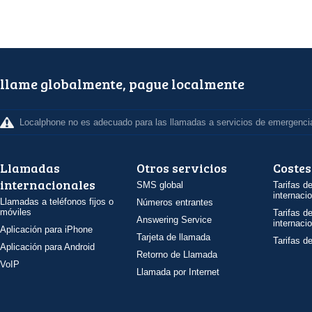
llame globalmente, pague localmente
Localphone no es adecuado para las llamadas a servicios de emergenci
Llamadas
Otros servicios
Costes
internacionales
SMS global
Tarifas d
internaci
Llamadas a teléfonos fijos o
Números entrantes
móviles
Tarifas d
Answering Service
internaci
Aplicación para iPhone
Tarjeta de llamada
Tarifas d
Aplicación para Android
Retorno de Llamada
VoIP
Llamada por Internet