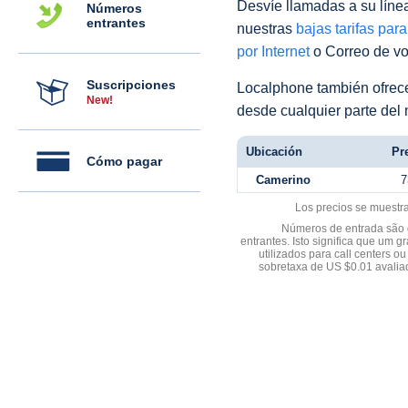
Desvíe llamadas a su línea 
Números
entrantes
nuestras
bajas tarifas par
por Internet
o Correo de voz
Suscripciones
Localphone también ofre
New!
desde cualquier parte del
Ubicación
Pre
Cómo pagar
Camerino
7
Los precios se muestr
Números de entrada são d
entrantes. Isto significa que u
utilizados para call centers
sobretaxa de US $0.01 avali