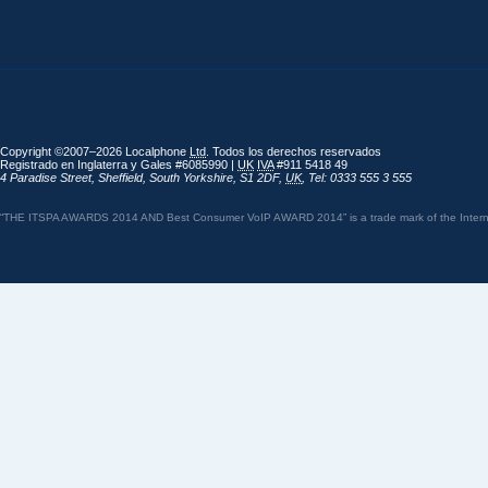
Copyright ©2007–2026 Localphone
Ltd
. Todos los derechos reservados
Registrado en Inglaterra y Gales #6085990 |
UK
IVA
#911 5418 49
4 Paradise Street
,
Sheffield
,
South Yorkshire
,
S1 2DF
,
UK
,
Tel: 0333 555 3 555
“THE ITSPA AWARDS 2014 AND Best Consumer VoIP AWARD 2014” is a trade mark of the Internet 