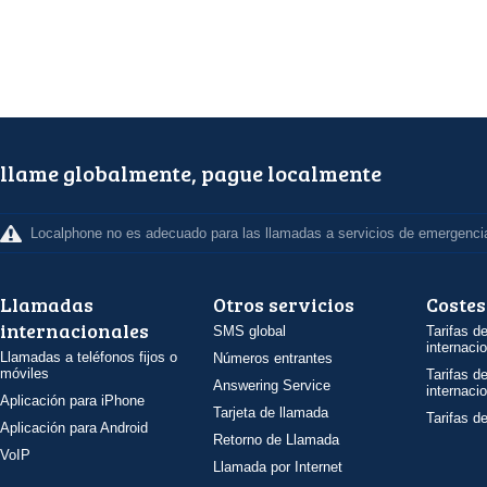
llame globalmente, pague localmente
Localphone no es adecuado para las llamadas a servicios de emergenci
Llamadas
Otros servicios
Costes
internacionales
SMS global
Tarifas d
internaci
Llamadas a teléfonos fijos o
Números entrantes
móviles
Tarifas d
Answering Service
internaci
Aplicación para iPhone
Tarjeta de llamada
Tarifas d
Aplicación para Android
Retorno de Llamada
VoIP
Llamada por Internet