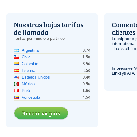
Nuestras bajas tarifas
Comenta
de llamada
clientes
Tarifas por minuto a partir de:
Localphone j
international 
That’s all I’
Argentina
0.7¢
Chile
1.5¢
Colombia
3.5¢
Impressive
V
España
15¢
Linksys
ATA
.
Estados Unidos
0.4¢
México
0.5¢
Perú
1.5¢
Venezuela
4.5¢
Buscar su país