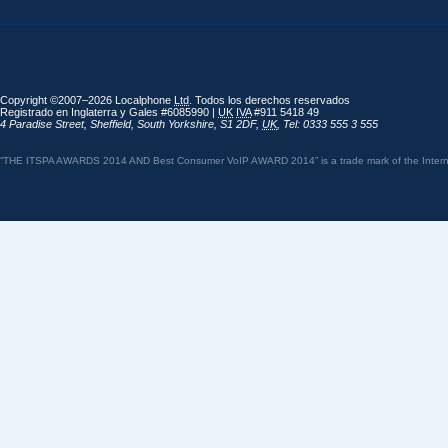
Copyright ©2007–2026 Localphone
Ltd
. Todos los derechos reservados
Registrado en Inglaterra y Gales #6085990 |
UK
IVA
#911 5418 49
4 Paradise Street
,
Sheffield
,
South Yorkshire
,
S1 2DF
,
UK
,
Tel: 0333 555 3 555
“THE ITSPA AWARDS 2014 AND Best Consumer VoIP AWARD 2014” is a trade mark of the Internet 