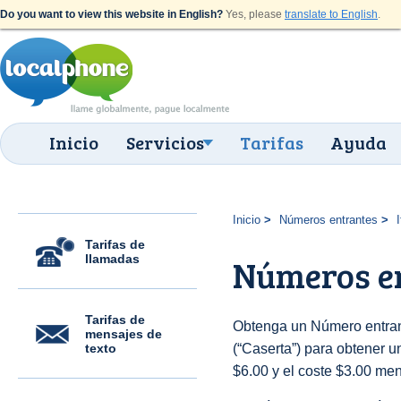
Do you want to view this website in English?
Yes, please
translate to English
.
Inicio
Servicios
Tarifas
Ayuda
Inicio
Números entrantes
I
Tarifas de
llamadas
Números en
Tarifas de
Obtenga un Número entrant
mensajes de
texto
(“Caserta”) para obtener un
$6.00 y el coste $3.00 men