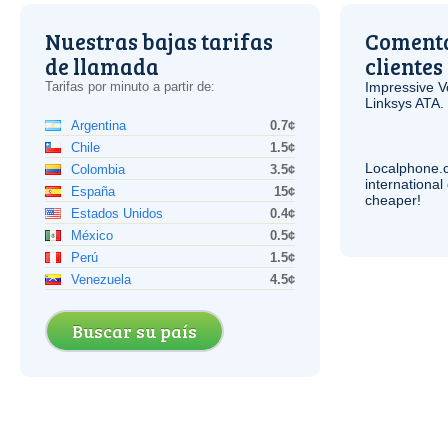
Nuestras bajas tarifas
Comenta
de llamada
clientes
Tarifas por minuto a partir de:
Impressive
V
Linksys
ATA
.
Argentina
0.7¢
Chile
1.5¢
Localphone.
Colombia
3.5¢
internationa
España
15¢
cheaper!
Estados Unidos
0.4¢
México
0.5¢
Perú
1.5¢
Venezuela
4.5¢
Buscar su país