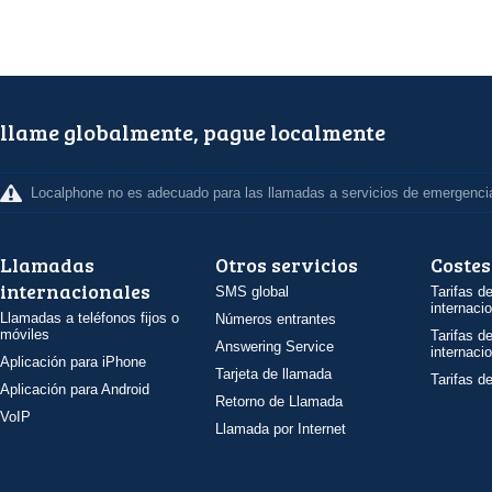
llame globalmente, pague localmente
Localphone no es adecuado para las llamadas a servicios de emergenci
Llamadas
Otros servicios
Costes
internacionales
SMS global
Tarifas d
internaci
Llamadas a teléfonos fijos o
Números entrantes
móviles
Tarifas d
Answering Service
internaci
Aplicación para iPhone
Tarjeta de llamada
Tarifas d
Aplicación para Android
Retorno de Llamada
VoIP
Llamada por Internet