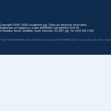
Copyright ©2007–2026 Localphone
Ltd
. Todos los derechos reservados
Registrado en Inglaterra y Gales #6085990 |
UK
IVA
#911 5418 49
4 Paradise Street
,
Sheffield
,
South Yorkshire
,
S1 2DF
,
UK
,
Tel: 0333 555 3 555
“THE ITSPA AWARDS 2014 AND Best Consumer VoIP AWARD 2014” is a trade mark of the Internet 