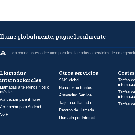
llame globalmente, pague localmente
Localphone no es adecuado para las llamadas a servicios de emergenci
Llamadas
Otros servicios
Costes
internacionales
SMS global
Tarifas d
internaci
Llamadas a teléfonos fijos o
Números entrantes
móviles
Tarifas d
Answering Service
internaci
Aplicación para iPhone
Tarjeta de llamada
Tarifas d
Aplicación para Android
Retorno de Llamada
VoIP
Llamada por Internet