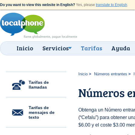
Do you want to view this website in English?
Yes, please
translate to English
.
Inicio
Servicios
Tarifas
Ayuda
Inicio
Números entrantes
I
Tarifas de
llamadas
Números en
Tarifas de
Obtenga un Número entrant
mensajes de
texto
(“Cefalu”) para obtener una 
$6.00 y el coste $3.00 men