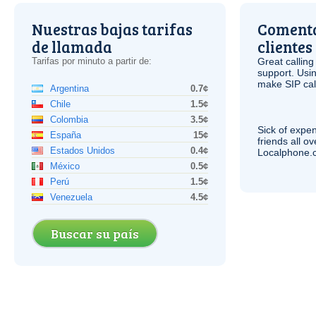
Nuestras bajas tarifas
Comenta
de llamada
clientes
Tarifas por minuto a partir de:
Great calling
support. Usi
make
SIP
cal
Argentina
0.7¢
Chile
1.5¢
Colombia
3.5¢
Sick of expen
España
15¢
friends all o
Estados Unidos
0.4¢
Localphone.c
México
0.5¢
Perú
1.5¢
Venezuela
4.5¢
Buscar su país