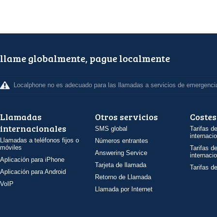
llame globalmente, pague localmente
Localphone no es adecuado para las llamadas a servicios de emergenci
Llamadas
Otros servicios
Costes
internacionales
SMS global
Tarifas d
internaci
Llamadas a teléfonos fijos o
Números entrantes
móviles
Tarifas d
Answering Service
internaci
Aplicación para iPhone
Tarjeta de llamada
Tarifas d
Aplicación para Android
Retorno de Llamada
VoIP
Llamada por Internet