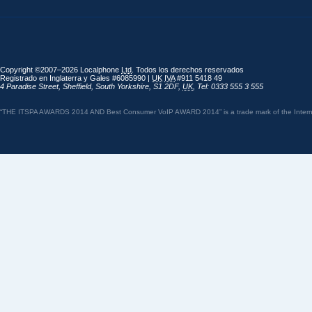
Copyright ©2007–2026 Localphone
Ltd
. Todos los derechos reservados
Registrado en Inglaterra y Gales #6085990 |
UK
IVA
#911 5418 49
4 Paradise Street
,
Sheffield
,
South Yorkshire
,
S1 2DF
,
UK
,
Tel: 0333 555 3 555
“THE ITSPA AWARDS 2014 AND Best Consumer VoIP AWARD 2014” is a trade mark of the Internet 