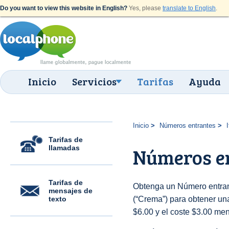
Do you want to view this website in English?
Yes, please
translate to English
.
Inicio
Servicios
Tarifas
Ayuda
Inicio
Números entrantes
I
Tarifas de
llamadas
Números e
Tarifas de
Obtenga un Número entrant
mensajes de
texto
(“Crema”) para obtener una 
$6.00 y el coste $3.00 men