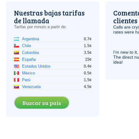
Nuestras bajas tarifas
Comenta
de llamada
clientes
Tarifas por minuto a partir de:
Calls are cry
rates were ha
Argentina
0.7¢
Chile
1.5¢
I’m new to it,
Colombia
3.5¢
The direct nu
España
15¢
idea!
Estados Unidos
0.4¢
México
0.5¢
Perú
1.5¢
Venezuela
4.5¢
Buscar su país