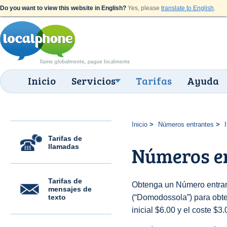
Do you want to view this website in English?
Yes, please
translate to English
.
Inicio
Servicios
Tarifas
Ayuda
Inicio
Números entrantes
I
Tarifas de
llamadas
Números e
Tarifas de
Obtenga un Número entrant
mensajes de
texto
(“Domodossola”) para obten
inicial $6.00 y el coste $3