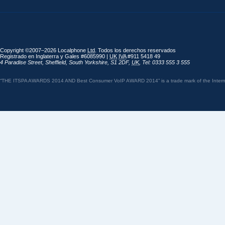
Copyright ©2007–2026 Localphone
Ltd
. Todos los derechos reservados
Registrado en Inglaterra y Gales #6085990 |
UK
IVA
#911 5418 49
4 Paradise Street
,
Sheffield
,
South Yorkshire
,
S1 2DF
,
UK
,
Tel: 0333 555 3 555
“THE ITSPA AWARDS 2014 AND Best Consumer VoIP AWARD 2014” is a trade mark of the Internet 