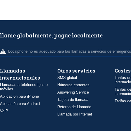
llame globalmente, pague localmente
Localphone no es adecuado para las llamadas a servicios de emergenci
Llamadas
Otros servicios
Costes
internacionales
SMS global
Tarifas d
internaci
Llamadas a teléfonos fijos o
Números entrantes
móviles
Tarifas d
Answering Service
internaci
Aplicación para iPhone
Tarjeta de llamada
Tarifas d
Aplicación para Android
Retorno de Llamada
VoIP
Llamada por Internet