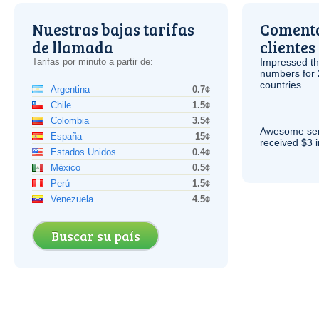
Nuestras bajas tarifas
Comenta
de llamada
clientes
Tarifas por minuto a partir de:
Impressed th
numbers for 
countries.
Argentina
0.7¢
Chile
1.5¢
Colombia
3.5¢
Awesome serv
España
15¢
received $3 in
Estados Unidos
0.4¢
México
0.5¢
Perú
1.5¢
Venezuela
4.5¢
Buscar su país