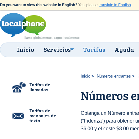
Do you want to view this website in English?
Yes, please
translate to English
.
Inicio
Servicios
Tarifas
Ayuda
Inicio
Números entrantes
I
Tarifas de
llamadas
Números en
Tarifas de
Obtenga un Número entrant
mensajes de
texto
(“Fidenza”) para obtener un
$6.00 y el coste $3.00 men