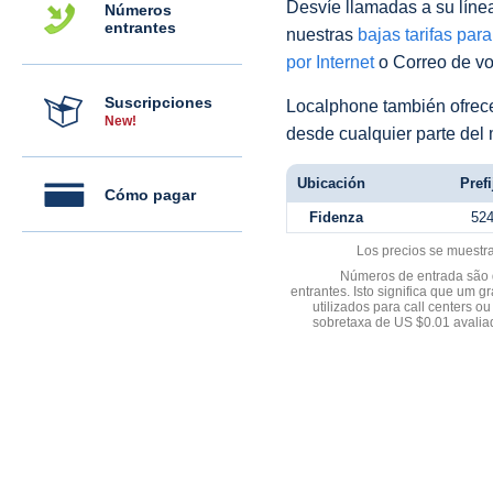
Desvíe llamadas a su línea 
Números
entrantes
nuestras
bajas tarifas par
por Internet
o Correo de voz
Suscripciones
Localphone también ofre
New!
desde cualquier parte del
Ubicación
Prefi
Cómo pagar
Fidenza
52
Los precios se muestr
Números de entrada são d
entrantes. Isto significa que u
utilizados para call centers
sobretaxa de US $0.01 avali