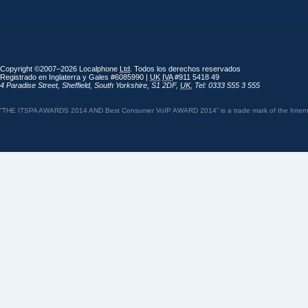
Copyright ©2007–2026 Localphone
Ltd
. Todos los derechos reservados
Registrado en Inglaterra y Gales #6085990 |
UK
IVA
#911 5418 49
4 Paradise Street
,
Sheffield
,
South Yorkshire
,
S1 2DF
,
UK
,
Tel: 0333 555 3 555
“THE ITSPA AWARDS 2014 AND Best Consumer VoIP AWARD 2014” is a trade mark of the Internet 