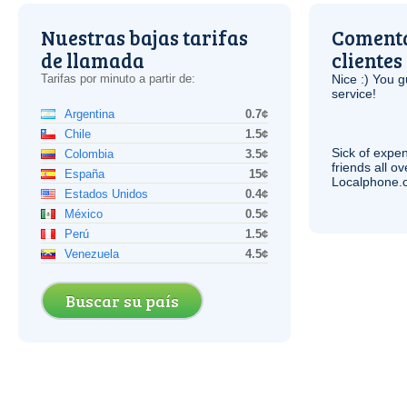
Nuestras bajas tarifas
Comenta
de llamada
clientes
Tarifas por minuto a partir de:
Nice :) You g
service!
Argentina
0.7¢
Chile
1.5¢
Sick of expen
Colombia
3.5¢
friends all o
España
15¢
Localphone.c
Estados Unidos
0.4¢
México
0.5¢
Perú
1.5¢
Venezuela
4.5¢
Buscar su país