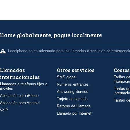
llame globalmente, pague localmente
Localphone no es adecuado para las llamadas a servicios de emergenci
Llamadas
Otros servicios
Costes
internacionales
SMS global
Tarifas d
internaci
Llamadas a teléfonos fijos o
Números entrantes
móviles
Tarifas d
Answering Service
internaci
Aplicación para iPhone
Tarjeta de llamada
Tarifas d
Aplicación para Android
Retorno de Llamada
VoIP
Llamada por Internet