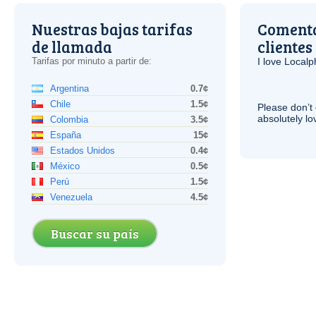
Nuestras bajas tarifas
Comenta
de llamada
clientes
Tarifas por minuto a partir de:
I love Local
Argentina
0.7¢
Chile
1.5¢
Please don’t 
absolutely lo
Colombia
3.5¢
España
15¢
Estados Unidos
0.4¢
México
0.5¢
Perú
1.5¢
Venezuela
4.5¢
Buscar su país