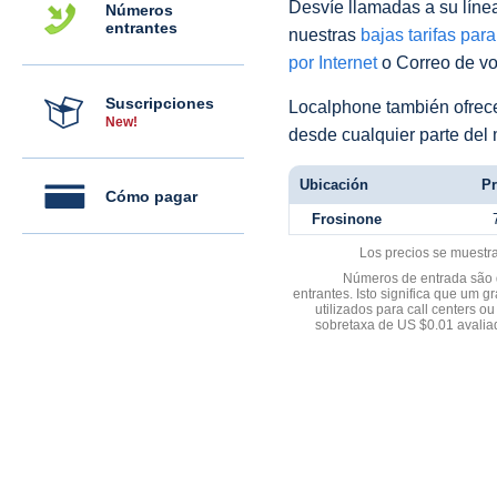
Desvíe llamadas a su línea 
Números
entrantes
nuestras
bajas tarifas par
por Internet
o Correo de voz
Suscripciones
Localphone también ofre
New!
desde cualquier parte del
Ubicación
Pr
Cómo pagar
Frosinone
Los precios se muestr
Números de entrada são d
entrantes. Isto significa que u
utilizados para call centers
sobretaxa de US $0.01 avali