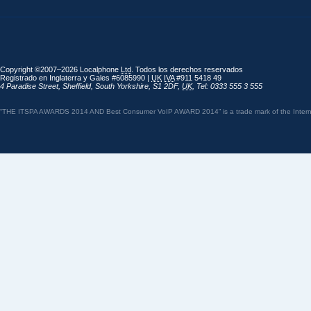
Copyright ©2007–2026 Localphone
Ltd
. Todos los derechos reservados
Registrado en Inglaterra y Gales #6085990 |
UK
IVA
#911 5418 49
4 Paradise Street
,
Sheffield
,
South Yorkshire
,
S1 2DF
,
UK
,
Tel: 0333 555 3 555
“THE ITSPA AWARDS 2014 AND Best Consumer VoIP AWARD 2014” is a trade mark of the Internet 