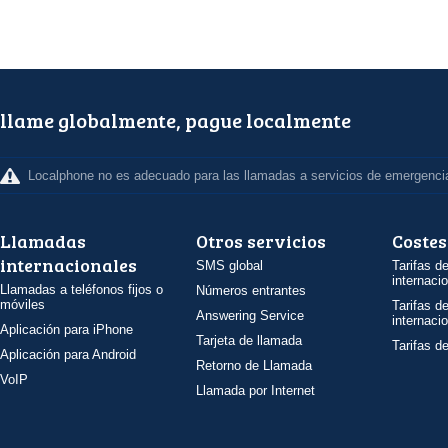
llame globalmente, pague localmente
Localphone no es adecuado para las llamadas a servicios de emergenci
Llamadas
Otros servicios
Costes
internacionales
SMS global
Tarifas d
internaci
Llamadas a teléfonos fijos o
Números entrantes
móviles
Tarifas d
Answering Service
internaci
Aplicación para iPhone
Tarjeta de llamada
Tarifas d
Aplicación para Android
Retorno de Llamada
VoIP
Llamada por Internet