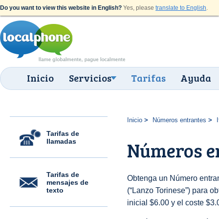
Do you want to view this website in English?
Yes, please
translate to English
.
Inicio
Servicios
Tarifas
Ayuda
Inicio
Números entrantes
I
Tarifas de
llamadas
Números en
Tarifas de
Obtenga un Número entrant
mensajes de
texto
(“Lanzo Torinese”) para obt
inicial $6.00 y el coste $3