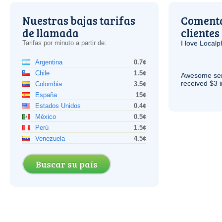
Nuestras bajas tarifas
Comenta
de llamada
clientes
Tarifas por minuto a partir de:
I love Local
Argentina
0.7¢
Chile
1.5¢
Awesome serv
received $3 in
Colombia
3.5¢
España
15¢
Estados Unidos
0.4¢
México
0.5¢
Perú
1.5¢
Venezuela
4.5¢
Buscar su país