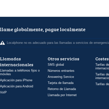
llame globalmente, pague localmente
Localphone no es adecuado para las llamadas a servicios de emergenci
Llamadas
Otros servicios
Costes
internacionales
SMS global
Tarifas d
internaci
Llamadas a teléfonos fijos o
Números entrantes
móviles
Tarifas d
Answering Service
internaci
Aplicación para iPhone
Tarjeta de llamada
Tarifas d
Aplicación para Android
Retorno de Llamada
VoIP
Llamada por Internet