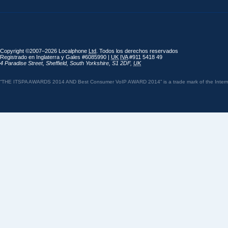
Copyright ©2007–2026 Localphone
Ltd
. Todos los derechos reservados
Registrado en Inglaterra y Gales #6085990 |
UK
IVA
#911 5418 49
4 Paradise Street
,
Sheffield
,
South Yorkshire
,
S1 2DF
,
UK
“THE ITSPA AWARDS 2014 AND Best Consumer VoIP AWARD 2014” is a trade mark of the Internet 