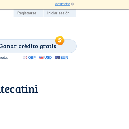
descartar
Registrarse
Iniciar sesión
Ganar crédito gratis
neda:
GBP
USD
EUR
tecatini