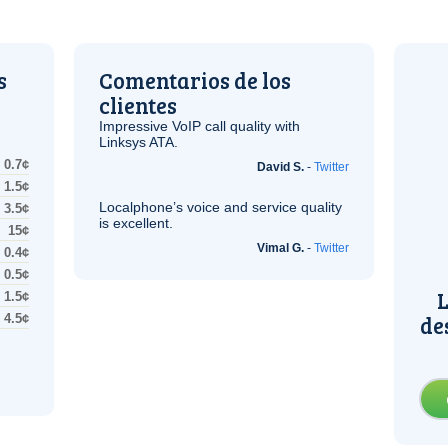
s
Comentarios de los
clientes
Impressive
VoIP
call quality with
Linksys
ATA
.
0.7¢
David S.
-
Twitter
1.5¢
Localphone’s voice and service quality
3.5¢
is excellent.
15¢
Vimal G.
-
Twitter
0.4¢
0.5¢
L
1.5¢
de
4.5¢