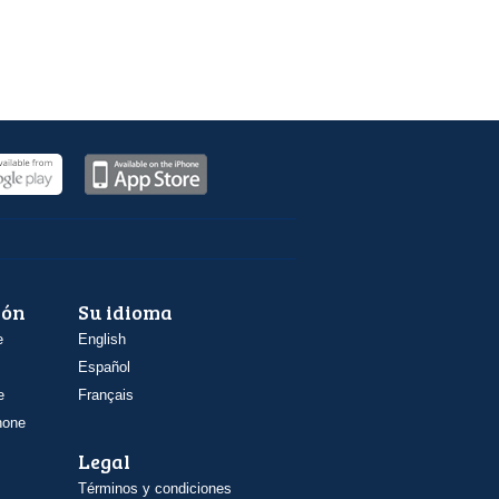
ión
Su idioma
e
English
Español
e
Français
hone
Legal
Términos y condiciones