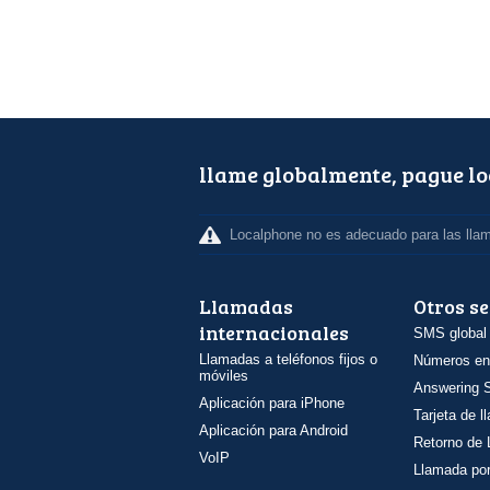
llame globalmente, pague l
Localphone no es adecuado para las lla
Llamadas
Otros se
internacionales
SMS global
Llamadas a teléfonos fijos o
Números en
móviles
Answering S
Aplicación para iPhone
Tarjeta de 
Aplicación para Android
Retorno de
VoIP
Llamada por