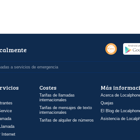
ocalmente
madas a servicios de emergencia
rvicios
Costes
Más informac
Tarifas de llamadas
Acerca de Localphon
internacionales
trantes
Quejas
Tarifas de mensajes de texto
ervice
El Blog de Localphon
internacionales
llamada
Asistencia de Localp
Tarifas de alquiler de números
 Llamada
 Internet