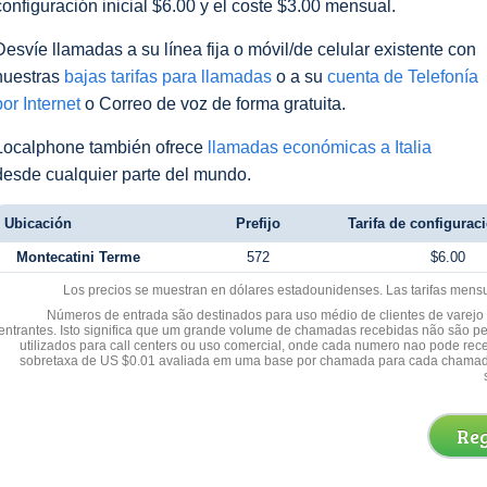
configuración inicial $6.00 y el coste $3.00 mensual.
Desvíe llamadas a su línea fija o móvil/de celular existente con
nuestras
bajas tarifas para llamadas
o a su
cuenta de Telefonía
por Internet
o Correo de voz de forma gratuita.
Localphone también ofrece
llamadas económicas a Italia
desde cualquier parte del mundo.
Ubicación
Prefijo
Tarifa de configuraci
Montecatini Terme
572
$6.00
Los precios se muestran en dólares estadounidenses. Las tarifas mens
Números de entrada são destinados para uso médio de clientes de varejo y
entrantes. Isto significa que um grande volume de chamadas recebidas não são p
utilizados para call centers ou uso comercial, onde cada numero nao pode re
sobretaxa de US $0.01 avaliada em uma base por chamada para cada chamad
Reg