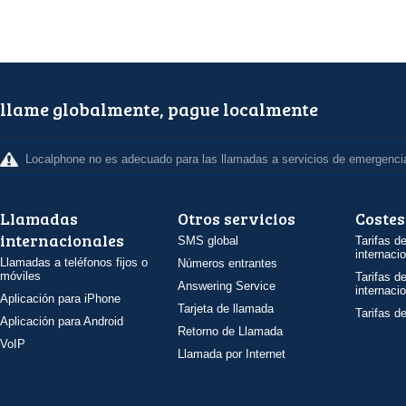
llame globalmente, pague localmente
Localphone no es adecuado para las llamadas a servicios de emergenci
Llamadas
Otros servicios
Costes
internacionales
SMS global
Tarifas d
internaci
Llamadas a teléfonos fijos o
Números entrantes
móviles
Tarifas d
Answering Service
internaci
Aplicación para iPhone
Tarjeta de llamada
Tarifas d
Aplicación para Android
Retorno de Llamada
VoIP
Llamada por Internet