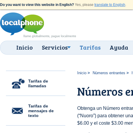
Do you want to view this website in English?
Yes, please
translate to English
.
Inicio
Servicios
Tarifas
Ayuda
Inicio
Números entrantes
I
Tarifas de
llamadas
Números en
Tarifas de
Obtenga un Número entrant
mensajes de
texto
(“Nuoro”) para obtener una 
$6.00 y el coste $3.00 men