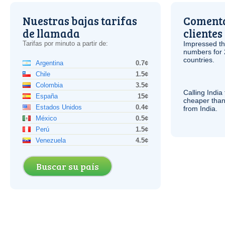
Nuestras bajas tarifas
Comenta
de llamada
clientes
Tarifas por minuto a partir de:
Impressed th
numbers for 
countries.
Argentina
0.7¢
Chile
1.5¢
Colombia
3.5¢
Calling India
España
15¢
cheaper than
Estados Unidos
0.4¢
from India.
México
0.5¢
Perú
1.5¢
Venezuela
4.5¢
Buscar su país