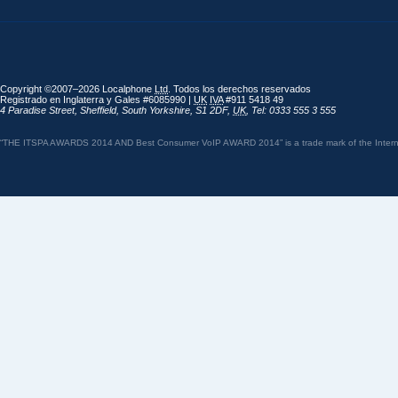
Copyright ©2007–2026 Localphone
Ltd
. Todos los derechos reservados
Registrado en Inglaterra y Gales #6085990 |
UK
IVA
#911 5418 49
4 Paradise Street
,
Sheffield
,
South Yorkshire
,
S1 2DF
,
UK
,
Tel: 0333 555 3 555
“THE ITSPA AWARDS 2014 AND Best Consumer VoIP AWARD 2014” is a trade mark of the Internet 