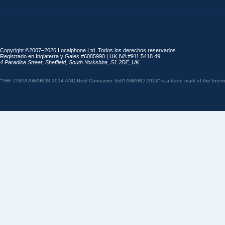
Copyright ©2007–2026 Localphone
Ltd
. Todos los derechos reservados
Registrado en Inglaterra y Gales #6085990 |
UK
IVA
#911 5418 49
4 Paradise Street
,
Sheffield
,
South Yorkshire
,
S1 2DF
,
UK
“THE ITSPA AWARDS 2014 AND Best Consumer VoIP AWARD 2014” is a trade mark of the Internet 