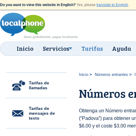
Do you want to view this website in English?
Yes, please
translate to English
.
Inicio
Servicios
Tarifas
Ayuda
Inicio
Números entrantes
I
Tarifas de
llamadas
Números e
Tarifas de
Obtenga un Número entrant
mensajes de
texto
(“Padova”) para obtener una
$6.00 y el coste $3.00 men