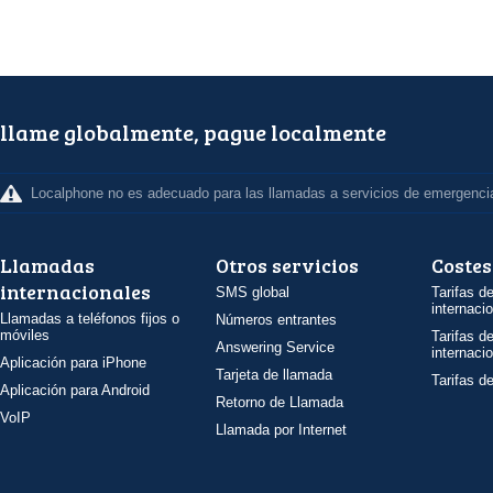
llame globalmente, pague localmente
Localphone no es adecuado para las llamadas a servicios de emergenci
Llamadas
Otros servicios
Costes
internacionales
SMS global
Tarifas d
internaci
Llamadas a teléfonos fijos o
Números entrantes
móviles
Tarifas d
Answering Service
internaci
Aplicación para iPhone
Tarjeta de llamada
Tarifas d
Aplicación para Android
Retorno de Llamada
VoIP
Llamada por Internet