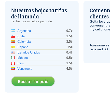
Nuestras bajas tarifas
Comenta
de llamada
clientes
Tarifas por minuto a partir de:
Gotta love 
convenient, 
my cellphone
Argentina
0.7¢
Chile
1.5¢
Colombia
3.5¢
Awesome serv
España
15¢
received $3 in
Estados Unidos
0.4¢
México
0.5¢
Perú
1.5¢
Venezuela
4.5¢
Buscar su país