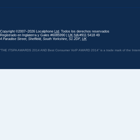
Copyright ©2007–2026 Localphone
Ltd
. Todos los derechos reservados
Registrado en Inglaterra y Gales #6085990 |
UK
IVA
#911 5418 49
4 Paradise Street
,
Sheffield
,
South Yorkshire
,
S1 2DF
,
UK
“THE ITSPA AWARDS 2014 AND Best Consumer VoIP AWARD 2014” is a trade mark of the Internet 