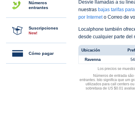
Desvíe llamadas a su línea 
Números
entrantes
nuestras
bajas tarifas par
por Internet
o Correo de voz
Suscripciones
Localphone también ofre
New!
desde cualquier parte del
Ubicación
Pref
Cómo pagar
Ravenna
54
Los precios se muestr
Números de entrada são d
entrantes. Isto significa que u
utilizados para call centers
sobretaxa de US $0.01 avali