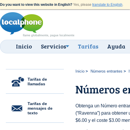
Do you want to view this website in English?
Yes, please
translate to English
.
Inicio
Servicios
Tarifas
Ayuda
Inicio
Números entrantes
I
Tarifas de
llamadas
Números e
Tarifas de
Obtenga un Número entrant
mensajes de
texto
(“Ravenna”) para obtener un
$6.00 y el coste $3.00 men