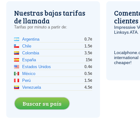
Nuestras bajas tarifas
Comenta
de llamada
clientes
Tarifas por minuto a partir de:
Impressive
V
Linksys
ATA
.
Argentina
0.7¢
Chile
1.5¢
Localphone.
Colombia
3.5¢
internationa
España
15¢
cheaper!
Estados Unidos
0.4¢
México
0.5¢
Perú
1.5¢
Venezuela
4.5¢
Buscar su país