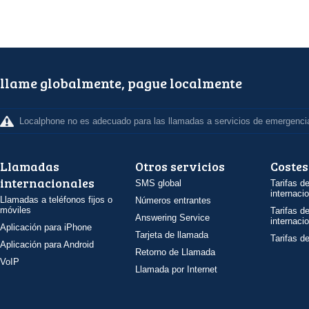
llame globalmente, pague localmente
Localphone no es adecuado para las llamadas a servicios de emergenci
Llamadas
Otros servicios
Costes
internacionales
SMS global
Tarifas d
internaci
Llamadas a teléfonos fijos o
Números entrantes
móviles
Tarifas d
Answering Service
internaci
Aplicación para iPhone
Tarjeta de llamada
Tarifas d
Aplicación para Android
Retorno de Llamada
VoIP
Llamada por Internet