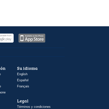
ión
Su idioma
e
English
Español
e
Français
hone
Legal
Términos y condiciones