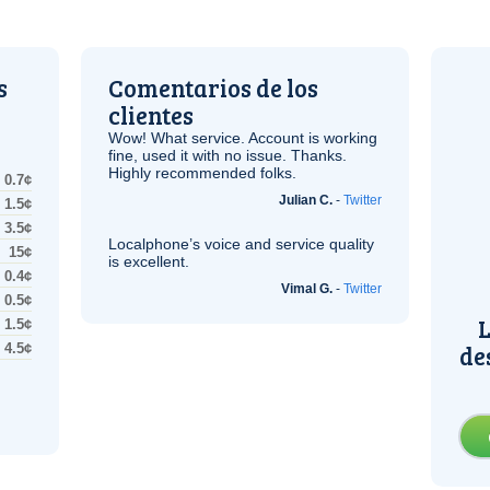
s
Comentarios de los
clientes
Wow! What service. Account is working
fine, used it with no issue. Thanks.
Highly recommended folks.
0.7¢
Julian C.
-
Twitter
1.5¢
3.5¢
Localphone’s voice and service quality
15¢
is excellent.
0.4¢
Vimal G.
-
Twitter
0.5¢
L
1.5¢
de
4.5¢