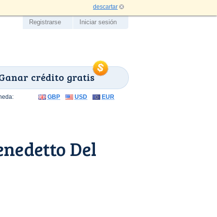
descartar
Registrarse
Iniciar sesión
Ganar crédito gratis
neda:
GBP
USD
EUR
enedetto Del