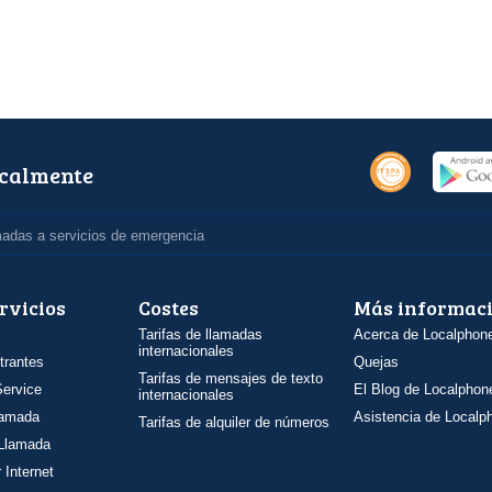
ocalmente
madas a servicios de emergencia
rvicios
Costes
Más informac
Tarifas de llamadas
Acerca de Localphon
internacionales
trantes
Quejas
Tarifas de mensajes de texto
ervice
El Blog de Localphon
internacionales
llamada
Asistencia de Localp
Tarifas de alquiler de números
 Llamada
 Internet