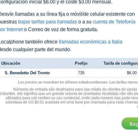
configuración inicial $6.00 y el coste $3.00 mensual.
Desvíe llamadas a su línea fija o móvil/de celular existente con
nuestras
bajas tarifas para llamadas
o a su
cuenta de Telefonía
por Internet
o Correo de voz de forma gratuita.
Localphone también ofrece
llamadas económicas a Italia
desde cualquier parte del mundo.
Ubicación
Prefijo
Tarifa de configur
S. Benedetto Del Tronto
735
$6.00
Los precios se muestran en dólares estadounidenses. Las tarifas mens
Números de entrada são destinados para uso médio de clientes de varejo y
entrantes. Isto significa que um grande volume de chamadas recebidas não são p
utilizados para call centers ou uso comercial, onde cada numero nao pode re
sobretaxa de US $0.01 avaliada em uma base por chamada para cada chamad
Reg