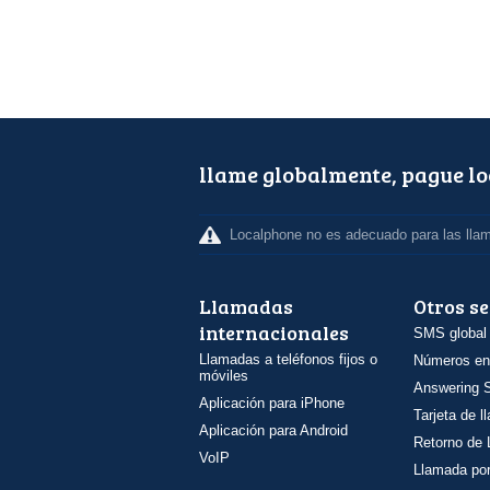
llame globalmente, pague l
Localphone no es adecuado para las lla
Llamadas
Otros se
internacionales
SMS global
Llamadas a teléfonos fijos o
Números en
móviles
Answering S
Aplicación para iPhone
Tarjeta de 
Aplicación para Android
Retorno de
VoIP
Llamada por