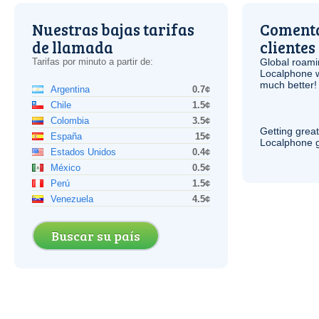
Nuestras bajas tarifas
Comenta
de llamada
clientes
Tarifas por minuto a partir de:
Global roami
Localphone 
much better!
Argentina
0.7¢
Chile
1.5¢
Colombia
3.5¢
Getting grea
España
15¢
Localphone g
Estados Unidos
0.4¢
México
0.5¢
Perú
1.5¢
Venezuela
4.5¢
Buscar su país