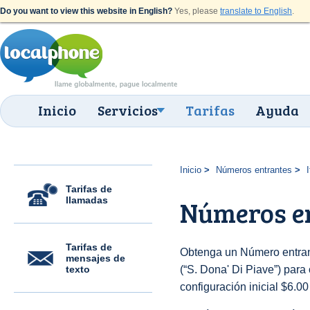
Do you want to view this website in English?
Yes, please
translate to English
.
Inicio
Servicios
Tarifas
Ayuda
Inicio
Números entrantes
I
Tarifas de
llamadas
Números en
Tarifas de
Obtenga un Número entrant
mensajes de
texto
(“S. Dona' Di Piave”) para 
configuración inicial $6.0