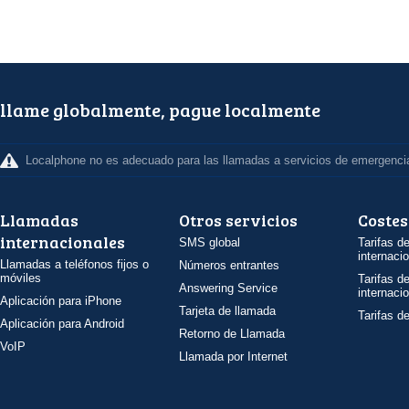
llame globalmente, pague localmente
Localphone no es adecuado para las llamadas a servicios de emergenci
Llamadas
Otros servicios
Costes
internacionales
SMS global
Tarifas d
internaci
Llamadas a teléfonos fijos o
Números entrantes
móviles
Tarifas d
Answering Service
internaci
Aplicación para iPhone
Tarjeta de llamada
Tarifas d
Aplicación para Android
Retorno de Llamada
VoIP
Llamada por Internet