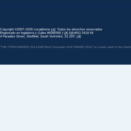
Copyright ©2007–2026 Localphone
Ltd
. Todos los derechos reservados
Registrado en Inglaterra y Gales #6085990 |
UK
IVA
#911 5418 49
4 Paradise Street
,
Sheffield
,
South Yorkshire
,
S1 2DF
,
UK
“THE ITSPA AWARDS 2014 AND Best Consumer VoIP AWARD 2014” is a trade mark of the Internet 