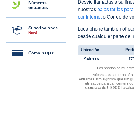
Desvíe llamadas a su línea 
Números
entrantes
nuestras
bajas tarifas par
por Internet
o Correo de voz
Suscripciones
Localphone también ofre
New!
desde cualquier parte del
Ubicación
Pref
Cómo pagar
Saluzzo
17
Los precios se muestr
Números de entrada são d
entrantes. Isto significa que u
utilizados para call centers
sobretaxa de US $0.01 avali