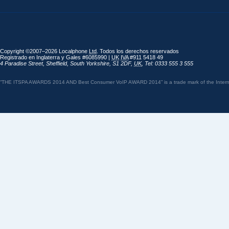
Copyright ©2007–2026 Localphone
Ltd
. Todos los derechos reservados
Registrado en Inglaterra y Gales #6085990 |
UK
IVA
#911 5418 49
4 Paradise Street
,
Sheffield
,
South Yorkshire
,
S1 2DF
,
UK
,
Tel: 0333 555 3 555
“THE ITSPA AWARDS 2014 AND Best Consumer VoIP AWARD 2014” is a trade mark of the Internet 