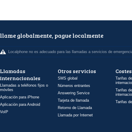
llame globalmente, pague localmente
Localphone no es adecuado para las llamadas a servicios de emergenci
Llamadas
Otros servicios
Costes
internacionales
SMS global
Tarifas d
internaci
Llamadas a teléfonos fijos o
Números entrantes
móviles
Tarifas d
Answering Service
internaci
Aplicación para iPhone
Tarjeta de llamada
Tarifas d
Aplicación para Android
Retorno de Llamada
VoIP
Llamada por Internet