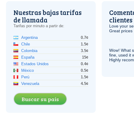
Nuestras bajas tarifas
Comenta
de llamada
clientes
Tarifas por minuto a partir de:
Love your ser
Great prices 
Argentina
0.7¢
Chile
1.5¢
Wow! What se
Colombia
3.5¢
fine, used it
España
15¢
Highly recom
Estados Unidos
0.4¢
México
0.5¢
Perú
1.5¢
Venezuela
4.5¢
Buscar su país