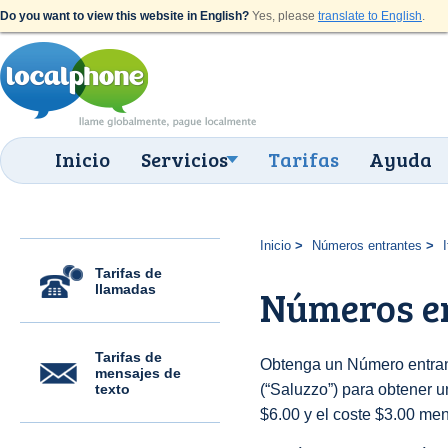
Do you want to view this website in English?
Yes, please
translate to English
.
Inicio
Servicios
Tarifas
Ayuda
Inicio
Números entrantes
I
Tarifas de
llamadas
Números en
Tarifas de
Obtenga un Número entrant
mensajes de
texto
(“Saluzzo”) para obtener un
$6.00 y el coste $3.00 men