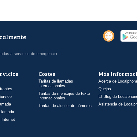
ocalmente
madas a servicios de emergencia
rvicios
Costes
Más informac
Tarifas de llamadas
Acerca de Localphon
internacionales
trantes
Quejas
Tarifas de mensajes de texto
ervice
El Blog de Localphon
internacionales
llamada
Asistencia de Localp
Tarifas de alquiler de números
 Llamada
 Internet