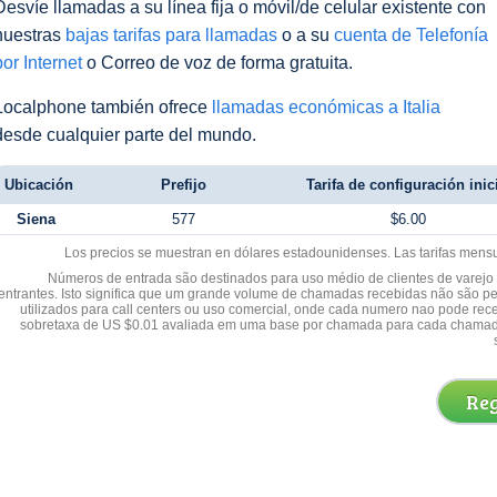
Desvíe llamadas a su línea fija o móvil/de celular existente con
nuestras
bajas tarifas para llamadas
o a su
cuenta de Telefonía
por Internet
o Correo de voz de forma gratuita.
Localphone también ofrece
llamadas económicas a Italia
desde cualquier parte del mundo.
Ubicación
Prefijo
Tarifa de configuración inic
Siena
577
$6.00
Los precios se muestran en dólares estadounidenses. Las tarifas mens
Números de entrada são destinados para uso médio de clientes de varejo y
entrantes. Isto significa que um grande volume de chamadas recebidas não são p
utilizados para call centers ou uso comercial, onde cada numero nao pode re
sobretaxa de US $0.01 avaliada em uma base por chamada para cada chamad
Reg