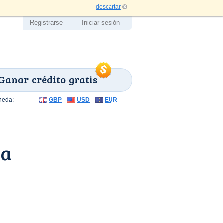
descartar
Registrarse
Iniciar sesión
Ganar crédito gratis
neda:
GBP
USD
EUR
na