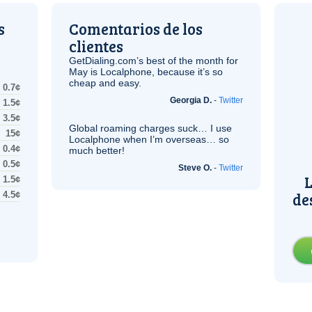
s
Comentarios de los
clientes
GetDialing.com’s best of the month for
May is Localphone, because it’s so
cheap and easy.
0.7¢
Georgia D.
-
Twitter
1.5¢
3.5¢
Global roaming charges suck… I use
15¢
Localphone when I’m overseas… so
0.4¢
much better!
0.5¢
Steve O.
-
Twitter
L
1.5¢
de
4.5¢