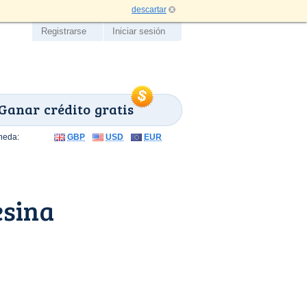
descartar
Registrarse
Iniciar sesión
Ganar crédito gratis
neda:
GBP
USD
EUR
esina