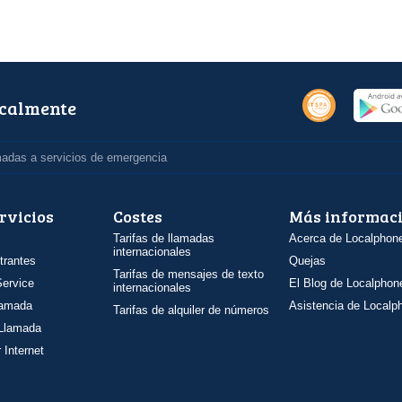
ocalmente
madas a servicios de emergencia
rvicios
Costes
Más informac
Tarifas de llamadas
Acerca de Localphon
internacionales
trantes
Quejas
Tarifas de mensajes de texto
ervice
El Blog de Localphon
internacionales
llamada
Asistencia de Localp
Tarifas de alquiler de números
 Llamada
 Internet