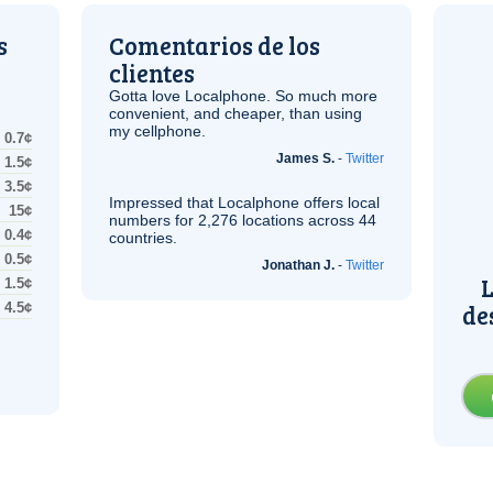
s
Comentarios de los
clientes
Gotta love Localphone. So much more
convenient, and cheaper, than using
my cellphone.
0.7¢
James S.
-
Twitter
1.5¢
3.5¢
Impressed that Localphone offers local
15¢
numbers for 2,276 locations across 44
0.4¢
countries.
0.5¢
Jonathan J.
-
Twitter
L
1.5¢
de
4.5¢