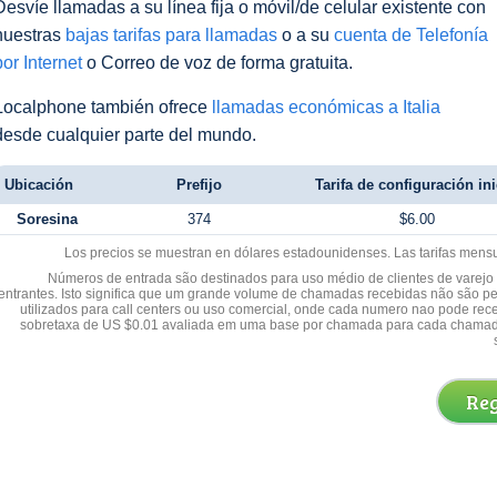
Desvíe llamadas a su línea fija o móvil/de celular existente con
nuestras
bajas tarifas para llamadas
o a su
cuenta de Telefonía
por Internet
o Correo de voz de forma gratuita.
Localphone también ofrece
llamadas económicas a Italia
desde cualquier parte del mundo.
Ubicación
Prefijo
Tarifa de configuración ini
Soresina
374
$6.00
Los precios se muestran en dólares estadounidenses. Las tarifas mens
Números de entrada são destinados para uso médio de clientes de varejo y
entrantes. Isto significa que um grande volume de chamadas recebidas não são p
utilizados para call centers ou uso comercial, onde cada numero nao pode re
sobretaxa de US $0.01 avaliada em uma base por chamada para cada chamad
Reg