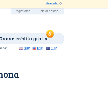
descartar
Registrarse
Iniciar sesión
Ganar crédito gratis
neda:
GBP
USD
EUR
lmona