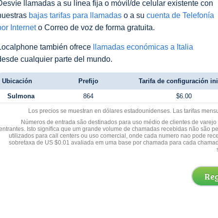
Desvíe llamadas a su línea fija o móvil/de celular existente con
nuestras
bajas tarifas para llamadas
o a su
cuenta de Telefonía
por Internet
o Correo de voz de forma gratuita.
Localphone también ofrece
llamadas económicas a Italia
desde cualquier parte del mundo.
Ubicación
Prefijo
Tarifa de configuración ini
Sulmona
864
$6.00
Los precios se muestran en dólares estadounidenses. Las tarifas mens
Números de entrada são destinados para uso médio de clientes de varejo y
entrantes. Isto significa que um grande volume de chamadas recebidas não são p
utilizados para call centers ou uso comercial, onde cada numero nao pode re
sobretaxa de US $0.01 avaliada em uma base por chamada para cada chamad
Reg