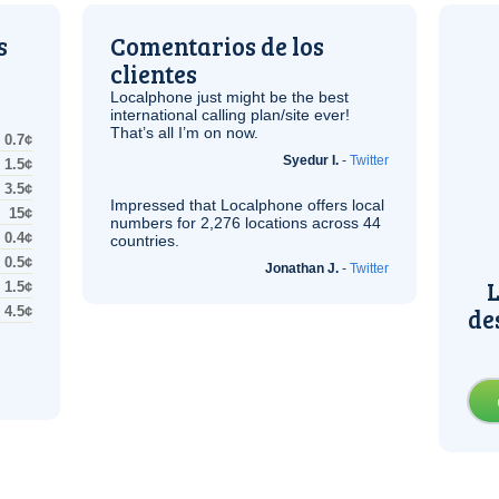
s
Comentarios de los
clientes
Localphone just might be the best
international calling plan/site ever!
That’s all I’m on now.
0.7¢
Syedur I.
-
Twitter
1.5¢
3.5¢
Impressed that Localphone offers local
15¢
numbers for 2,276 locations across 44
0.4¢
countries.
0.5¢
Jonathan J.
-
Twitter
L
1.5¢
de
4.5¢