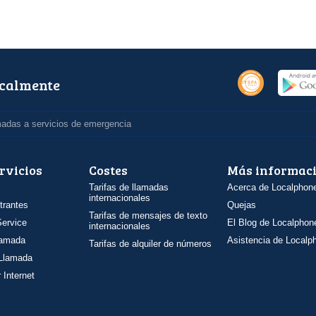
ocalmente
madas a servicios de emergencia
rvicios
Costes
Más informac
Tarifas de llamadas
Acerca de Localphon
internacionales
trantes
Quejas
Tarifas de mensajes de texto
ervice
El Blog de Localphon
internacionales
llamada
Asistencia de Localp
Tarifas de alquiler de números
 Llamada
 Internet