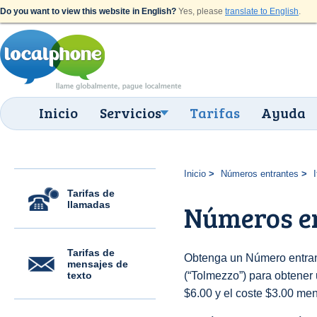
Do you want to view this website in English?
Yes, please
translate to English
.
Inicio
Servicios
Tarifas
Ayuda
Inicio
Números entrantes
I
Tarifas de
llamadas
Números en
Tarifas de
Obtenga un Número entrant
mensajes de
texto
(“Tolmezzo”) para obtener u
$6.00 y el coste $3.00 men