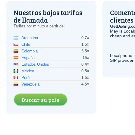
Nuestras bajas tarifas
Comenta
de llamada
clientes
Tarifas por minuto a partir de:
GetDialing.c
May is Local
cheap and e
Argentina
0.7¢
Chile
1.5¢
Colombia
3.5¢
Localphone 
España
15¢
SIP
provider 
Estados Unidos
0.4¢
México
0.5¢
Perú
1.5¢
Venezuela
4.5¢
Buscar su país