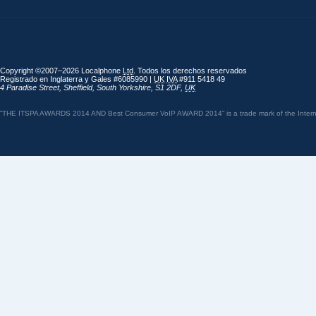
Copyright ©2007–2026 Localphone
Ltd
. Todos los derechos reservados
Registrado en Inglaterra y Gales #6085990 |
UK
IVA
#911 5418 49
4 Paradise Street
,
Sheffield
,
South Yorkshire
,
S1 2DF
,
UK
“THE ITSPA AWARDS 2014 AND Best Consumer VoIP AWARD 2014” is a trade mark of the Internet 