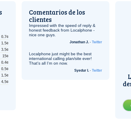
s
Comentarios de los
clientes
Impressed with the speed of reply &
honest feedback from Localphone -
nice one guys.
0.7¢
Jonathan J.
-
Twitter
1.5¢
3.5¢
Localphone just might be the best
15¢
international calling plan/site ever!
0.4¢
That’s all I’m on now.
0.5¢
Syedur I.
-
Twitter
L
1.5¢
de
4.5¢