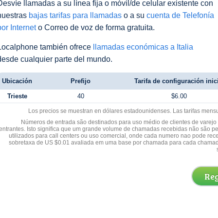
Desvíe llamadas a su línea fija o móvil/de celular existente con
nuestras
bajas tarifas para llamadas
o a su
cuenta de Telefonía
por Internet
o Correo de voz de forma gratuita.
Localphone también ofrece
llamadas económicas a Italia
desde cualquier parte del mundo.
Ubicación
Prefijo
Tarifa de configuración inic
Trieste
40
$6.00
Los precios se muestran en dólares estadounidenses. Las tarifas mens
Números de entrada são destinados para uso médio de clientes de varejo y
entrantes. Isto significa que um grande volume de chamadas recebidas não são p
utilizados para call centers ou uso comercial, onde cada numero nao pode re
sobretaxa de US $0.01 avaliada em uma base por chamada para cada chamad
Reg