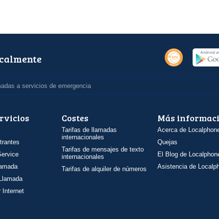
ocalmente
madas a servicios de emergencia
rvicios
Costes
Más informac
Tarifas de llamadas
Acerca de Localphon
internacionales
trantes
Quejas
Tarifas de mensajes de texto
ervice
El Blog de Localphon
internacionales
llamada
Asistencia de Localp
Tarifas de alquiler de números
 Llamada
 Internet