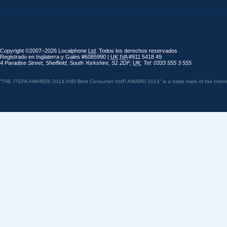
Copyright ©2007–2026 Localphone
Ltd
. Todos los derechos reservados
Registrado en Inglaterra y Gales #6085990 |
UK
IVA
#911 5418 49
4 Paradise Street
,
Sheffield
,
South Yorkshire
,
S1 2DF
,
UK
,
Tel: 0333 555 3 555
“THE ITSPA AWARDS 2014 AND Best Consumer VoIP AWARD 2014” is a trade mark of the Internet 