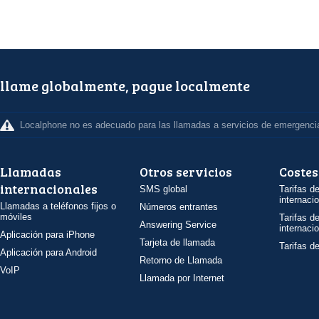
llame globalmente, pague localmente
Localphone no es adecuado para las llamadas a servicios de emergenci
Llamadas
Otros servicios
Costes
internacionales
SMS global
Tarifas d
internaci
Llamadas a teléfonos fijos o
Números entrantes
móviles
Tarifas d
Answering Service
internaci
Aplicación para iPhone
Tarjeta de llamada
Tarifas d
Aplicación para Android
Retorno de Llamada
VoIP
Llamada por Internet