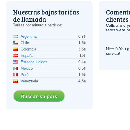
Nuestras bajas tarifas
Comenta
de llamada
clientes
Tarifas por minuto a partir de:
Calls are cry
rates were ha
Argentina
0.7¢
Chile
1.5¢
Nice :) You g
Colombia
3.5¢
service!
España
15¢
Estados Unidos
0.4¢
México
0.5¢
Perú
1.5¢
Venezuela
4.5¢
Buscar su país