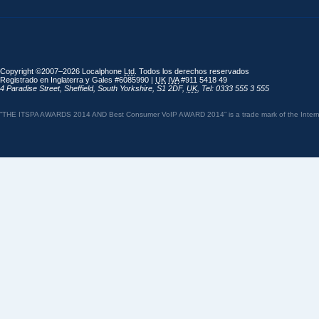
Copyright ©2007–2026 Localphone
Ltd
. Todos los derechos reservados
Registrado en Inglaterra y Gales #6085990 |
UK
IVA
#911 5418 49
4 Paradise Street
,
Sheffield
,
South Yorkshire
,
S1 2DF
,
UK
,
Tel: 0333 555 3 555
“THE ITSPA AWARDS 2014 AND Best Consumer VoIP AWARD 2014” is a trade mark of the Internet 