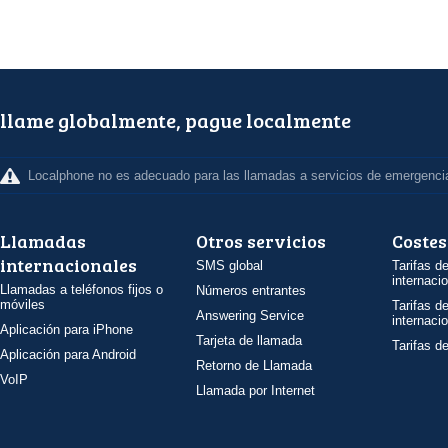
llame globalmente, pague localmente
Localphone no es adecuado para las llamadas a servicios de emergenci
Llamadas
Otros servicios
Costes
internacionales
SMS global
Tarifas d
internaci
Llamadas a teléfonos fijos o
Números entrantes
móviles
Tarifas d
Answering Service
internaci
Aplicación para iPhone
Tarjeta de llamada
Tarifas d
Aplicación para Android
Retorno de Llamada
VoIP
Llamada por Internet