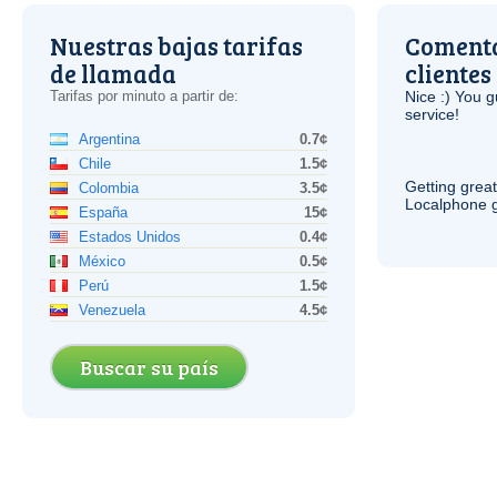
Nuestras bajas tarifas
Comenta
de llamada
clientes
Tarifas por minuto a partir de:
Nice :) You g
service!
Argentina
0.7¢
Chile
1.5¢
Getting grea
Colombia
3.5¢
Localphone g
España
15¢
Estados Unidos
0.4¢
México
0.5¢
Perú
1.5¢
Venezuela
4.5¢
Buscar su país