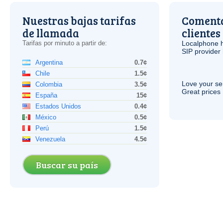
Nuestras bajas tarifas
Comenta
de llamada
clientes
Tarifas por minuto a partir de:
Localphone 
SIP
provider 
Argentina
0.7¢
Chile
1.5¢
Love your ser
Colombia
3.5¢
Great prices 
España
15¢
Estados Unidos
0.4¢
México
0.5¢
Perú
1.5¢
Venezuela
4.5¢
Buscar su país