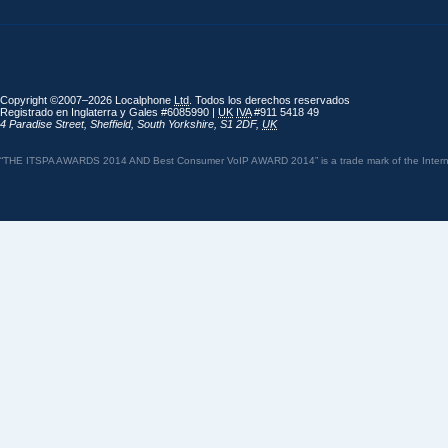
Copyright ©2007–2026 Localphone
Ltd
. Todos los derechos reservados
Registrado en Inglaterra y Gales #6085990 |
UK
IVA
#911 5418 49
4 Paradise Street
,
Sheffield
,
South Yorkshire
,
S1 2DF
,
UK
“THE ITSPA AWARDS 2014 AND Best Consumer VoIP AWARD 2014” is a trade mark of the Internet 