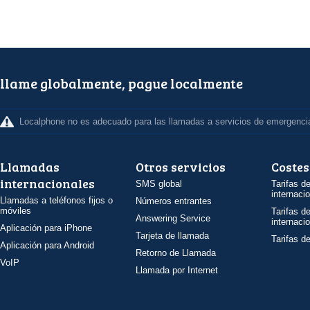
llame globalmente, pague localmente
Localphone no es adecuado para las llamadas a servicios de emergenci
Llamadas
Otros servicios
Costes
internacionales
SMS global
Tarifas d
internaci
Llamadas a teléfonos fijos o
Números entrantes
móviles
Tarifas d
Answering Service
internaci
Aplicación para iPhone
Tarjeta de llamada
Tarifas d
Aplicación para Android
Retorno de Llamada
VoIP
Llamada por Internet