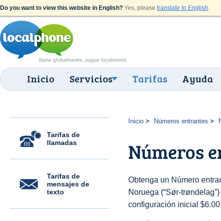
Do you want to view this website in English?
Yes, please
translate to English
.
Inicio
Servicios
Tarifas
Ayuda
Inicio
Números entrantes
Tarifas de
llamadas
Números en
Tarifas de
Obtenga un Número entran
mensajes de
texto
Noruega (“Sør-trøndelag”) 
configuración inicial $6.0