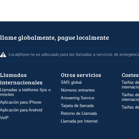
llame globalmente, pague localmente
Localphone no es adecuado para las llamadas a servicios de emergenci
Llamadas
Otros servicios
Costes
internacionales
SMS global
Tarifas d
internaci
Llamadas a teléfonos fijos o
Números entrantes
móviles
Tarifas d
Answering Service
internaci
Aplicación para iPhone
Tarjeta de llamada
Tarifas d
Aplicación para Android
Retorno de Llamada
VoIP
Llamada por Internet