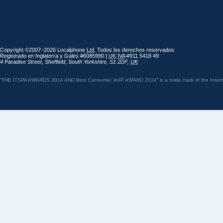
Copyright ©2007–2026 Localphone
Ltd
. Todos los derechos reservados
Registrado en Inglaterra y Gales #6085990 |
UK
IVA
#911 5418 49
4 Paradise Street
,
Sheffield
,
South Yorkshire
,
S1 2DF
,
UK
“THE ITSPA AWARDS 2014 AND Best Consumer VoIP AWARD 2014” is a trade mark of the Internet 