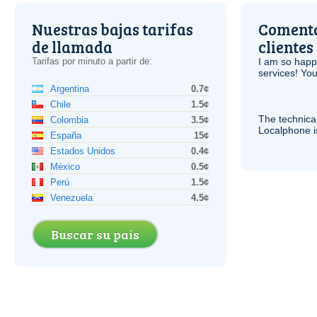
Nuestras bajas tarifas
Comenta
de llamada
clientes
Tarifas por minuto a partir de:
I am so hap
services! You
Argentina
0.7¢
Chile
1.5¢
The technica
Colombia
3.5¢
Localphone 
España
15¢
Estados Unidos
0.4¢
México
0.5¢
Perú
1.5¢
Venezuela
4.5¢
Buscar su país