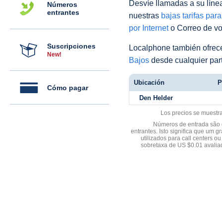
Desvíe llamadas a su línea 
Números
entrantes
nuestras
bajas tarifas par
por Internet
o Correo de voz
Suscripciones
Localphone también ofre
New!
Bajos
desde cualquier par
Ubicación
P
Cómo pagar
Den Helder
Los precios se muestr
Números de entrada são d
entrantes. Isto significa que u
utilizados para call centers
sobretaxa de US $0.01 avali