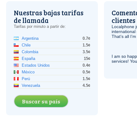
Nuestras bajas tarifas
Comenta
de llamada
clientes
Tarifas por minuto a partir de:
Localphone j
international 
That’s all I’
Argentina
0.7¢
Chile
1.5¢
Colombia
3.5¢
I am so hap
España
15¢
services! You
Estados Unidos
0.4¢
México
0.5¢
Perú
1.5¢
Venezuela
4.5¢
Buscar su país