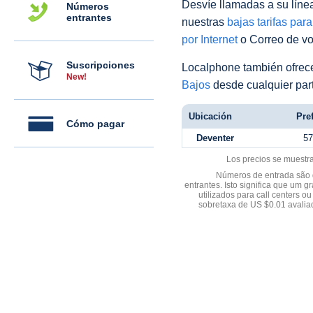
Desvíe llamadas a su línea 
Números
entrantes
nuestras
bajas tarifas par
por Internet
o Correo de voz
Suscripciones
Localphone también ofre
New!
Bajos
desde cualquier par
Ubicación
Pref
Cómo pagar
Deventer
57
Los precios se muestr
Números de entrada são d
entrantes. Isto significa que u
utilizados para call centers
sobretaxa de US $0.01 avali