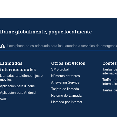
llame globalmente, pague localmente
Localphone no es adecuado para las llamadas a servicios de emergenci
Llamadas
Otros servicios
Costes
internacionales
SMS global
Tarifas d
internaci
Llamadas a teléfonos fijos o
Números entrantes
móviles
Tarifas d
Answering Service
internaci
Aplicación para iPhone
Tarjeta de llamada
Tarifas d
Aplicación para Android
Retorno de Llamada
VoIP
Llamada por Internet