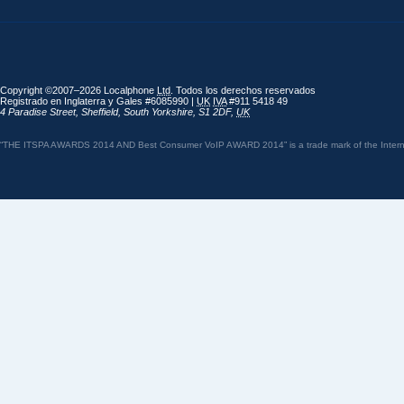
Copyright ©2007–2026 Localphone
Ltd
. Todos los derechos reservados
Registrado en Inglaterra y Gales #6085990 |
UK
IVA
#911 5418 49
4 Paradise Street
,
Sheffield
,
South Yorkshire
,
S1 2DF
,
UK
“THE ITSPA AWARDS 2014 AND Best Consumer VoIP AWARD 2014” is a trade mark of the Internet 