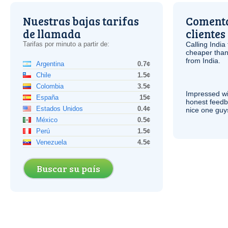
Nuestras bajas tarifas
Comenta
de llamada
clientes
Tarifas por minuto a partir de:
Calling India
cheaper than
from India.
Argentina
0.7¢
Chile
1.5¢
Colombia
3.5¢
Impressed wi
España
15¢
honest feedb
Estados Unidos
0.4¢
nice one guy
México
0.5¢
Perú
1.5¢
Venezuela
4.5¢
Buscar su país