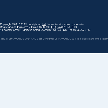
Copyright ©2007–2026 Localphone
Ltd
. Todos los derechos reservados
Registrado en Inglaterra y Gales #6085990 |
UK
IVA
#911 5418 49
4 Paradise Street
,
Sheffield
,
South Yorkshire
,
S1 2DF
,
UK
,
Tel: 0333 555 3 555
“THE ITSPA AWARDS 2014 AND Best Consumer VoIP AWARD 2014” is a trade mark of the Internet 