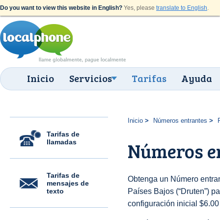
Do you want to view this website in English?
Yes, please
translate to English
.
Inicio
Servicios
Tarifas
Ayuda
Inicio
Números entrantes
Tarifas de
llamadas
Números en
Tarifas de
Obtenga un Número entran
mensajes de
texto
Países Bajos (“Druten”) par
configuración inicial $6.0