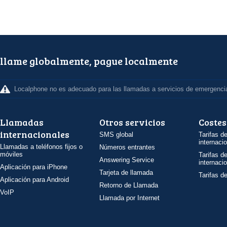
llame globalmente, pague localmente
Localphone no es adecuado para las llamadas a servicios de emergenci
Llamadas
Otros servicios
Costes
internacionales
SMS global
Tarifas d
internaci
Llamadas a teléfonos fijos o
Números entrantes
móviles
Tarifas d
Answering Service
internaci
Aplicación para iPhone
Tarjeta de llamada
Tarifas d
Aplicación para Android
Retorno de Llamada
VoIP
Llamada por Internet