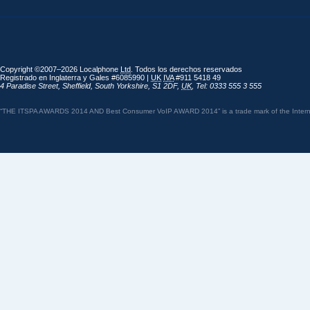
Copyright ©2007–2026 Localphone
Ltd
. Todos los derechos reservados
Registrado en Inglaterra y Gales #6085990 |
UK
IVA
#911 5418 49
4 Paradise Street
,
Sheffield
,
South Yorkshire
,
S1 2DF
,
UK
,
Tel: 0333 555 3 555
“THE ITSPA AWARDS 2014 AND Best Consumer VoIP AWARD 2014” is a trade mark of the Internet 