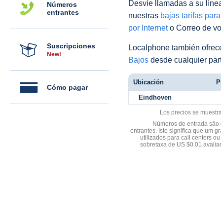
Desvíe llamadas a su línea 
Números
entrantes
nuestras
bajas tarifas par
por Internet
o Correo de voz
Suscripciones
Localphone también ofre
New!
Bajos
desde cualquier par
Ubicación
P
Cómo pagar
Eindhoven
Los precios se muestr
Números de entrada são d
entrantes. Isto significa que u
utilizados para call centers
sobretaxa de US $0.01 avali