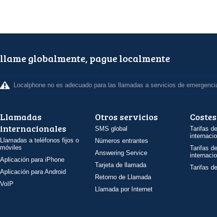
llame globalmente, pague localmente
Localphone no es adecuado para las llamadas a servicios de emergenci
Llamadas
Otros servicios
Costes
internacionales
SMS global
Tarifas d
internaci
Llamadas a teléfonos fijos o
Números entrantes
móviles
Tarifas d
Answering Service
internaci
Aplicación para iPhone
Tarjeta de llamada
Tarifas d
Aplicación para Android
Retorno de Llamada
VoIP
Llamada por Internet