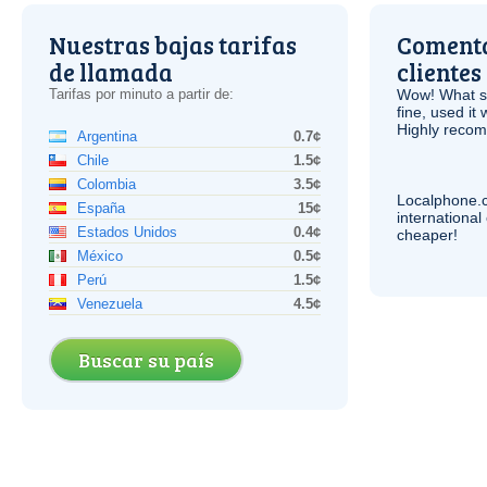
Nuestras bajas tarifas
Comenta
de llamada
clientes
Tarifas por minuto a partir de:
Wow! What se
fine, used it
Highly recom
Argentina
0.7¢
Chile
1.5¢
Colombia
3.5¢
Localphone.
España
15¢
internationa
Estados Unidos
0.4¢
cheaper!
México
0.5¢
Perú
1.5¢
Venezuela
4.5¢
Buscar su país