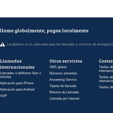
llame globalmente, pague localmente
Localphone no es adecuado para las llamadas a servicios de emergenci
Llamadas
Otros servicios
Costes
internacionales
SMS global
Tarifas d
internaci
Llamadas a teléfonos fijos o
Números entrantes
móviles
Tarifas d
Answering Service
internaci
Aplicación para iPhone
Tarjeta de llamada
Tarifas d
Aplicación para Android
Retorno de Llamada
VoIP
Llamada por Internet