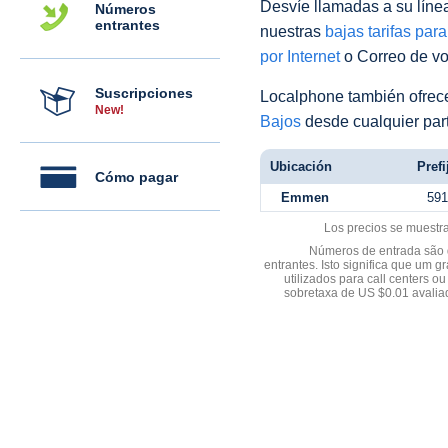
Desvíe llamadas a su línea 
Números
entrantes
nuestras
bajas tarifas par
por Internet
o Correo de voz
Suscripciones
Localphone también ofre
New!
Bajos
desde cualquier par
Ubicación
Prefi
Cómo pagar
Emmen
591
Los precios se muestr
Números de entrada são d
entrantes. Isto significa que u
utilizados para call centers
sobretaxa de US $0.01 avali