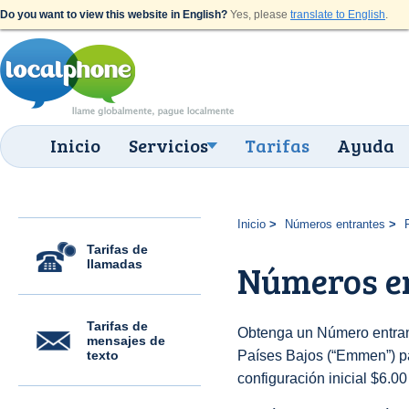
Do you want to view this website in English?
Yes, please
translate to English
.
Inicio
Servicios
Tarifas
Ayuda
Inicio
Números entrantes
Tarifas de
llamadas
Números e
Tarifas de
Obtenga un Número entran
mensajes de
texto
Países Bajos (“Emmen”) par
configuración inicial $6.0