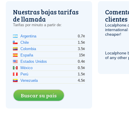
Nuestras bajas tarifas
Comenta
de llamada
clientes
Tarifas por minuto a partir de:
Localphone.
internationa
cheaper!
Argentina
0.7¢
Chile
1.5¢
Colombia
3.5¢
Localphone b
España
15¢
of any other
Estados Unidos
0.4¢
México
0.5¢
Perú
1.5¢
Venezuela
4.5¢
Buscar su país