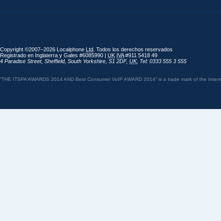
Copyright ©2007–2026 Localphone
Ltd
. Todos los derechos reservados
Registrado en Inglaterra y Gales #6085990 |
UK
IVA
#911 5418 49
4 Paradise Street
,
Sheffield
,
South Yorkshire
,
S1 2DF
,
UK
,
Tel: 0333 555 3 555
“THE ITSPA AWARDS 2014 AND Best Consumer VoIP AWARD 2014” is a trade mark of the Internet 