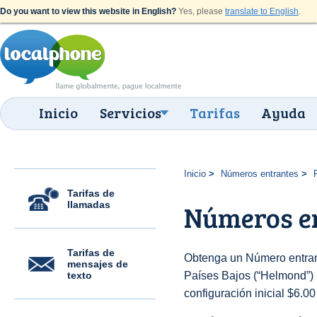
Do you want to view this website in English?
Yes, please
translate to English
.
Inicio
Servicios
Tarifas
Ayuda
Inicio
Números entrantes
Tarifas de
llamadas
Números e
Tarifas de
Obtenga un Número entran
mensajes de
texto
Países Bajos (“Helmond”) p
configuración inicial $6.0