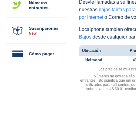
Desvíe llamadas a su línea 
Números
entrantes
nuestras
bajas tarifas par
por Internet
o Correo de voz
Suscripciones
Localphone también ofre
New!
Bajos
desde cualquier par
Ubicación
Pre
Cómo pagar
Helmond
4
Los precios se muestr
Números de entrada são d
entrantes. Isto significa que u
utilizados para call centers
sobretaxa de US $0.01 avali