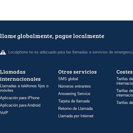
llame globalmente, pague localmente
Localphone no es adecuado para las llamadas a servicios de emergenci
Llamadas
Otros servicios
Costes
internacionales
SMS global
Tarifas d
internaci
Llamadas a teléfonos fijos o
Números entrantes
móviles
Tarifas d
Answering Service
internaci
Aplicación para iPhone
Tarjeta de llamada
Tarifas d
Aplicación para Android
Retorno de Llamada
VoIP
Llamada por Internet