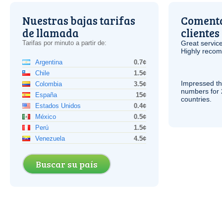
Nuestras bajas tarifas
Comenta
de llamada
clientes
Tarifas por minuto a partir de:
Great service
Highly reco
Argentina
0.7¢
Chile
1.5¢
Impressed th
Colombia
3.5¢
numbers for 
España
15¢
countries.
Estados Unidos
0.4¢
México
0.5¢
Perú
1.5¢
Venezuela
4.5¢
Buscar su país