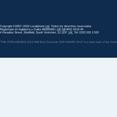
Copyright ©2007–2026 Localphone
Ltd
. Todos los derechos reservados
Registrado en Inglaterra y Gales #6085990 |
UK
IVA
#911 5418 49
4 Paradise Street
,
Sheffield
,
South Yorkshire
,
S1 2DF
,
UK
,
Tel: 0333 555 3 555
“THE ITSPA AWARDS 2014 AND Best Consumer VoIP AWARD 2014” is a trade mark of the Internet 