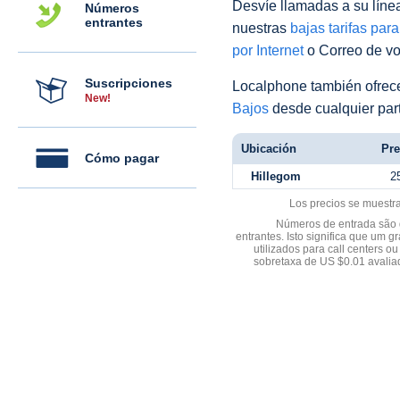
Desvíe llamadas a su línea 
Números
entrantes
nuestras
bajas tarifas par
por Internet
o Correo de voz
Suscripciones
Localphone también ofre
New!
Bajos
desde cualquier par
Ubicación
Pre
Cómo pagar
Hillegom
2
Los precios se muestr
Números de entrada são d
entrantes. Isto significa que u
utilizados para call centers
sobretaxa de US $0.01 avali