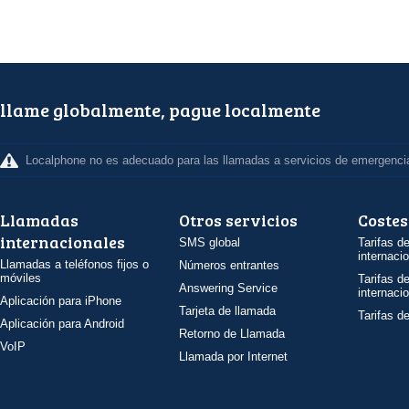
llame globalmente, pague localmente
Localphone no es adecuado para las llamadas a servicios de emergenci
Llamadas
Otros servicios
Costes
internacionales
SMS global
Tarifas d
internaci
Llamadas a teléfonos fijos o
Números entrantes
móviles
Tarifas d
Answering Service
internaci
Aplicación para iPhone
Tarjeta de llamada
Tarifas d
Aplicación para Android
Retorno de Llamada
VoIP
Llamada por Internet