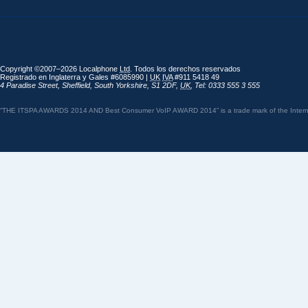
Copyright ©2007–2026 Localphone
Ltd
. Todos los derechos reservados
Registrado en Inglaterra y Gales #6085990 |
UK
IVA
#911 5418 49
4 Paradise Street
,
Sheffield
,
South Yorkshire
,
S1 2DF
,
UK
,
Tel: 0333 555 3 555
“THE ITSPA AWARDS 2014 AND Best Consumer VoIP AWARD 2014” is a trade mark of the Internet 