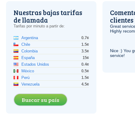
Nuestras bajas tarifas
Comenta
de llamada
clientes
Tarifas por minuto a partir de:
Great service
Highly reco
Argentina
0.7¢
Chile
1.5¢
Nice :) You g
Colombia
3.5¢
service!
España
15¢
Estados Unidos
0.4¢
México
0.5¢
Perú
1.5¢
Venezuela
4.5¢
Buscar su país